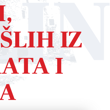
LI
,
LIH IZ
ATA I
GA