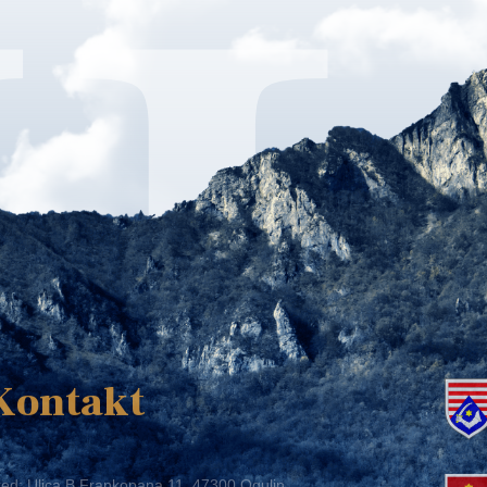
K
Kontakt
ed: Ulica B.Frankopana 11, 47300 Ogulin
lefon:
+ 385 47 522 612