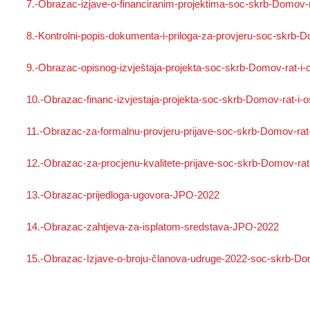
7.-Obrazac-izjave-o-financiranim-projektima-soc-skrb-Domov-r
8.-Kontrolni-popis-dokumenta-i-priloga-za-provjeru-soc-skrb-D
9.-Obrazac-opisnog-izvještaja-projekta-soc-skrb-Domov-rat-i-
10.-Obrazac-financ-izvjestaja-projekta-soc-skrb-Domov-rat-i-
11.-Obrazac-za-formalnu-provjeru-prijave-soc-skrb-Domov-rat
12.-Obrazac-za-procjenu-kvalitete-prijave-soc-skrb-Domov-rat
13.-Obrazac-prijedloga-ugovora-JPO-2022
14.-Obrazac-zahtjeva-za-isplatom-sredstava-JPO-2022
15.-Obrazac-Izjave-o-broju-članova-udruge-2022-soc-skrb-Dom