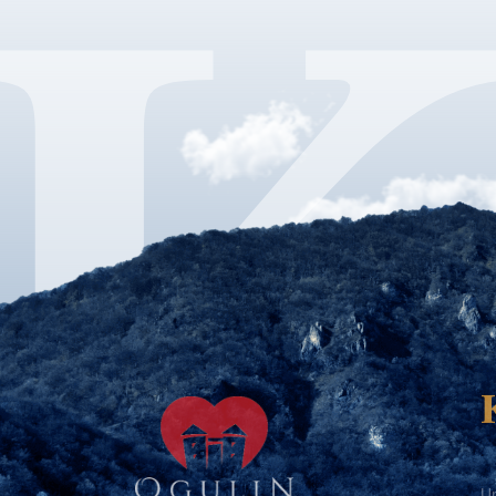
Ur
Te