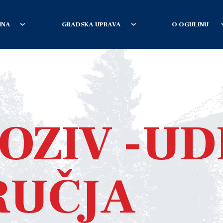
INA
GRADSKA UPRAVA
O OGULINU
POZIV -U
RUČJA