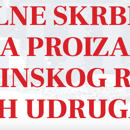
U
LNE SKRBI
 PROIZAŠ
NSKOG R
IH UDRU