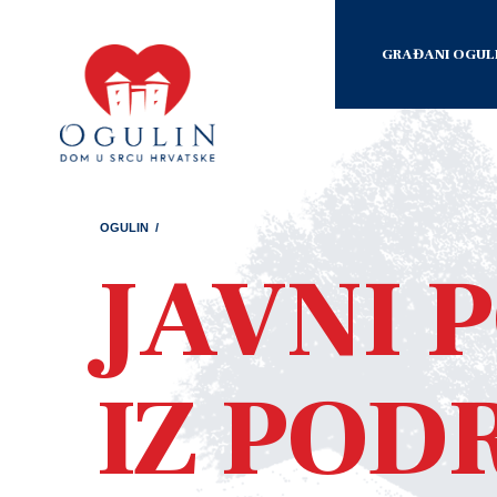
GRAĐANI OGUL
OGULIN
/
JAVNI 
IZ POD