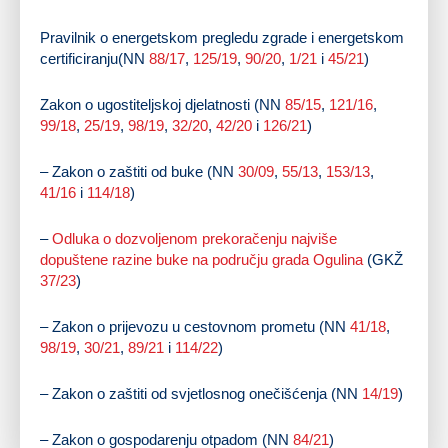
Pravilnik o energetskom pregledu zgrade i energetskom
certificiranju(NN
88/17
,
125/19
,
90/20
,
1/21
i
45/21
)
Zakon o ugostiteljskoj djelatnosti (NN
85/15
,
121/16
,
99/18
,
25/19
,
98/19
,
32/20
,
42/20
i
126/21
)
– Zakon o zaštiti od buke (NN
30/09
,
55/13
,
153/13
,
41/16
i
114/18
)
–
Odluka o dozvoljenom prekoračenju najviše
dopuštene razine buke na području grada Ogulina
(GKŽ
37/23
)
– Zakon o prijevozu u cestovnom prometu (NN
41/18
,
98/19
,
30/21
,
89/21
i
114/22
)
– Zakon o zaštiti od svjetlosnog onečišćenja (NN
14/19
)
– Zakon o gospodarenju otpadom (NN
84/21
)