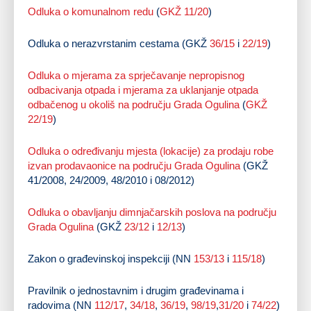
Odluka o komunalnom redu
(
GKŽ 11/20
)
Odluka o nerazvrstanim cestama (GKŽ
36/15
i
22/19
)
Odluka o mjerama za sprječavanje nepropisnog
odbacivanja otpada i mjerama za uklanjanje otpada
odbačenog u okoliš na području Grada Ogulina
(
GKŽ
22/19
)
Odluka o određivanju mjesta (lokacije) za prodaju robe
izvan prodavaonice na području Grada Ogulina
(GKŽ
41/2008, 24/2009, 48/2010 i 08/2012)
Odluka o obavljanju dimnjačarskih poslova na području
Grada Ogulina
(GKŽ
23/12
i
12/13
)
Zakon o građevinskoj inspekciji (NN
153/13
i
115/18
)
Pravilnik o jednostavnim i drugim građevinama i
radovima (NN
112/17
,
34/18
,
36/19
,
98/19
,
31/20
i
74/22
)