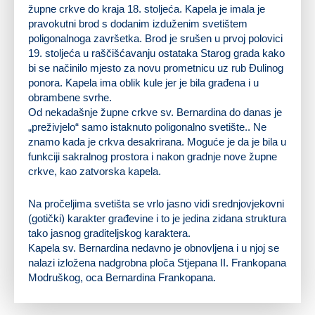
župne crkve do kraja 18. stoljeća. Kapela je imala je
pravokutni brod s dodanim izduženim svetištem
poligonalnoga završetka. Brod je srušen u prvoj polovici
19. stoljeća u raščišćavanju ostataka Starog grada kako
bi se načinilo mjesto za novu prometnicu uz rub Đulinog
ponora. Kapela ima oblik kule jer je bila građena i u
obrambene svrhe.
Od nekadašnje župne crkve sv. Bernardina do danas je
„preživjelo“ samo istaknuto poligonalno svetište.. Ne
znamo kada je crkva desakrirana. Moguće je da je bila u
funkciji sakralnog prostora i nakon gradnje nove župne
crkve, kao zatvorska kapela.
Na pročeljima svetišta se vrlo jasno vidi srednjovjekovni
(gotički) karakter građevine i to je jedina zidana struktura
tako jasnog graditeljskog karaktera.
Kapela sv. Bernardina nedavno je obnovljena i u njoj se
nalazi izložena nadgrobna ploča Stjepana II. Frankopana
Modruškog, oca Bernardina Frankopana.