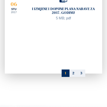
06
I IZMJENE I DOPUNE PLANA NABAVE ZA
STU
2017
2017. GODINU
5 MB; pdf
1
2
3