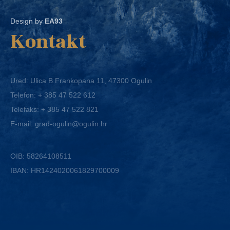
Design by
EA93
Kontakt
Ured: Ulica B.Frankopana 11, 47300 Ogulin
Telefon:
+ 385 47 522 612
Telefaks:
+ 385 47 522 821
E-mail:
grad-ogulin@ogulin.hr
OIB: 58264108511
IBAN: HR1424020061829700009