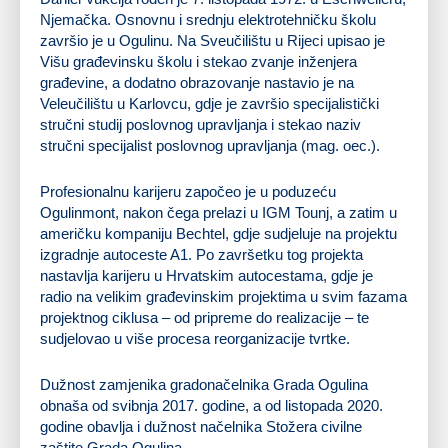
Njemačka. Osnovnu i srednju elektrotehničku školu
završio je u Ogulinu. Na Sveučilištu u Rijeci upisao je
Višu građevinsku školu i stekao zvanje inženjera
građevine, a dodatno obrazovanje nastavio je na
Veleučilištu u Karlovcu, gdje je završio specijalistički
stručni studij poslovnog upravljanja i stekao naziv
stručni specijalist poslovnog upravljanja (mag. oec.).
Profesionalnu karijeru započeo je u poduzeću
Ogulinmont, nakon čega prelazi u IGM Tounj, a zatim u
američku kompaniju Bechtel, gdje sudjeluje na projektu
izgradnje autoceste A1. Po završetku tog projekta
nastavlja karijeru u Hrvatskim autocestama, gdje je
radio na velikim građevinskim projektima u svim fazama
projektnog ciklusa – od pripreme do realizacije – te
sudjelovao u više procesa reorganizacije tvrtke.
Dužnost zamjenika gradonačelnika Grada Ogulina
obnaša od svibnja 2017. godine, a od listopada 2020.
godine obavlja i dužnost načelnika Stožera civilne
zaštite Grada Ogulina.