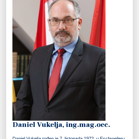
Daniel Vukelja, ing.mag.oec.
Daniel Vukelja rođen je 7. listopada 1972. u Eschweileru,