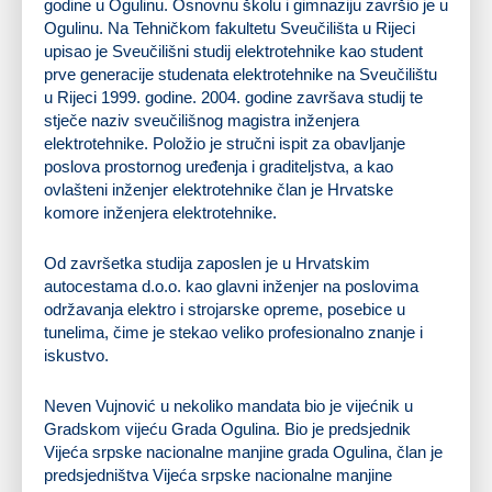
godine u Ogulinu. Osnovnu školu i gimnaziju završio je u
Ogulinu. Na Tehničkom fakultetu Sveučilišta u Rijeci
upisao je Sveučilišni studij elektrotehnike kao student
prve generacije studenata elektrotehnike na Sveučilištu
u Rijeci 1999. godine. 2004. godine završava studij te
stječe naziv sveučilišnog magistra inženjera
elektrotehnike. Položio je stručni ispit za obavljanje
poslova prostornog uređenja i graditeljstva, a kao
ovlašteni inženjer elektrotehnike član je Hrvatske
komore inženjera elektrotehnike.
Od završetka studija zaposlen je u Hrvatskim
autocestama d.o.o. kao glavni inženjer na poslovima
održavanja elektro i strojarske opreme, posebice u
tunelima, čime je stekao veliko profesionalno znanje i
iskustvo.
Neven Vujnović u nekoliko mandata bio je vijećnik u
Gradskom vijeću Grada Ogulina. Bio je predsjednik
Vijeća srpske nacionalne manjine grada Ogulina, član je
predsjedništva Vijeća srpske nacionalne manjine