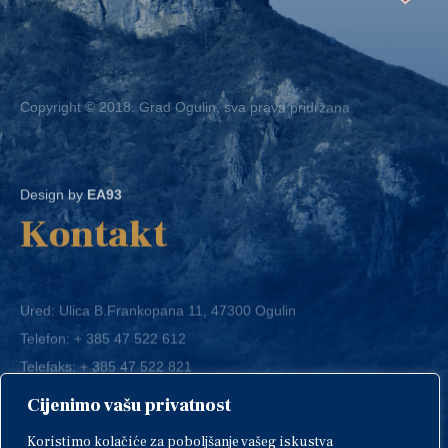
Copyright © 2018. Grad Ogulin, sva prava pridržana.
Design by
EA93
Kontakt
Ured: Ulica B.Frankopana 11, 47300 Ogulin
Telefon:
+ 385 47 522 612
Telefaks:
+ 385 47 522 821
E-mail:
grad-ogulin@ogulin.hr
Cijenimo vašu privatnost
OIB: 58264108511
Koristimo kolačiće za poboljšanje vašeg iskustva