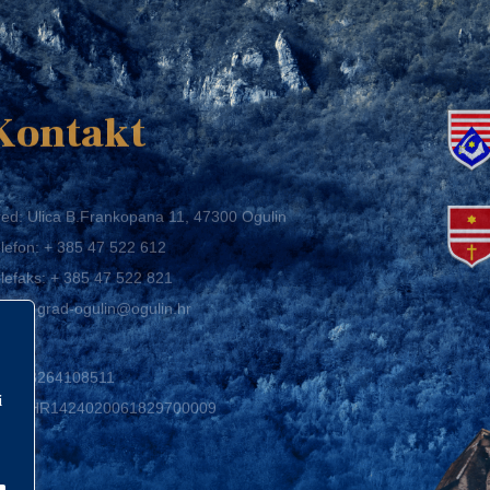
K
Kontakt
ed: Ulica B.Frankopana 11, 47300 Ogulin
lefon:
+ 385 47 522 612
lefaks:
+ 385 47 522 821
mail:
grad-ogulin@ogulin.hr
IB: 58264108511
BAN: HR1424020061829700009
i