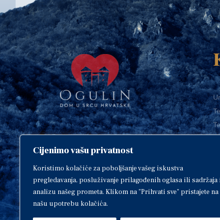
Ur
Te
Te
E-
Cijenimo vašu privatnost
O
Copyright © 2018. Grad Ogulin,
sva prava pridržana.
I
Koristimo kolačiće za poboljšanje vašeg iskustva
pregledavanja, posluživanje prilagođenih oglasa ili sadržaja 
analizu našeg prometa. Klikom na "Prihvati sve" pristajete na
našu upotrebu kolačića.
Design by
EA93