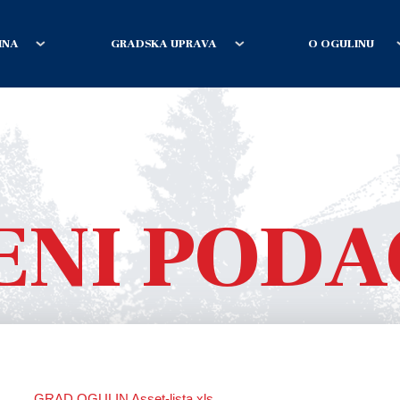
INA
GRADSKA UPRAVA
O OGULINU
NI PODA
GRAD OGULIN Asset-lista.xls