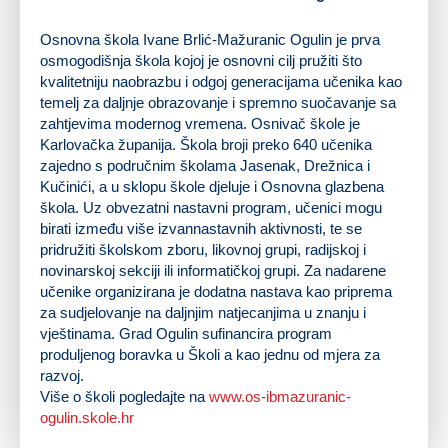
Osnovna škola Ivane Brlić-Mažuranic Ogulin je prva
osmogodišnja škola kojoj je osnovni cilj pružiti što
kvalitetniju naobrazbu i odgoj generacijama učenika kao
temelj za daljnje obrazovanje i spremno suočavanje sa
zahtjevima modernog vremena. Osnivač škole je
Karlovačka županija. Škola broji preko 640 učenika
zajedno s područnim školama Jasenak, Drežnica i
Kučinići, a u sklopu škole djeluje i Osnovna glazbena
škola. Uz obvezatni nastavni program, učenici mogu
birati između više izvannastavnih aktivnosti, te se
pridružiti školskom zboru, likovnoj grupi, radijskoj i
novinarskoj sekciji ili informatičkoj grupi. Za nadarene
učenike organizirana je dodatna nastava kao priprema
za sudjelovanje na daljnjim natjecanjima u znanju i
vještinama. Grad Ogulin sufinancira program
produljenog boravka u Školi a kao jednu od mjera za
razvoj.
Više o školi pogledajte na
www.os-ibmazuranic-
ogulin.skole.hr