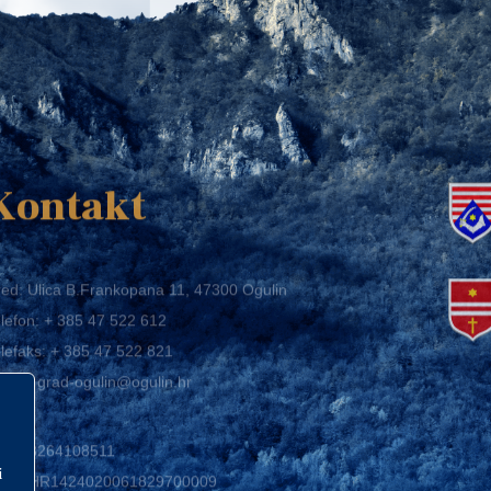
K
Kontakt
ed: Ulica B.Frankopana 11, 47300 Ogulin
lefon:
+ 385 47 522 612
lefaks:
+ 385 47 522 821
mail:
grad-ogulin@ogulin.hr
IB: 58264108511
BAN: HR1424020061829700009
i