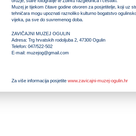
oružje, stare fotografije te Zbirku razglednica i čestitki.
Muzej je tijekom čitave godine otvoren za posjetitelje, koji uz
tehničara mogu upoznati raznoliko kulturno bogatstvo ogulinsko
vijeka, pa sve do suvremenog doba.
ZAVIČAJNI MUZEJ OGULIN
Adresa: Trg hrvatskih rodoljuba 2, 47300 Ogulin
Telefon: 047/522-502
E-mail:
muzejog@gmail.com
Za više informacija posjetite
www.zavicajni-muzej-ogulin.hr