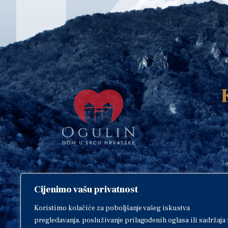
Ur
Te
Te
E-
Cijenimo vašu privatnost
O
Copyright © 2018. Grad Ogulin,
sva prava pridržana.
I
Koristimo kolačiće za poboljšanje vašeg iskustva
pregledavanja, posluživanje prilagođenih oglasa ili sadržaja 