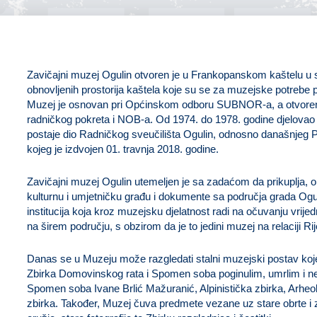
U
Zavičajni muzej Ogulin otvoren je u Frankopanskom kaštelu u s
obnovljenih prostorija kaštela koje su se za muzejske potrebe 
Muzej je osnovan pri Općinskom odboru SUBNOR-a, a otvore
radničkog pokreta i NOB-a. Od 1974. do 1978. godine djelovao 
postaje dio Radničkog sveučilišta Ogulin, odnosno današnjeg P
kojeg je izdvojen 01. travnja 2018. godine.
Zavičajni muzej Ogulin utemeljen je sa zadaćom da prikuplja, obr
kulturnu i umjetničku građu i dokumente sa područja grada Ogulin
institucija koja kroz muzejsku djelatnost radi na očuvanju vrijed
na širem području, s obzirom da je to jedini muzej na relaciji Ri
Danas se u Muzeju može razgledati stalni muzejski postav ko
Zbirka Domovinskog rata i Spomen soba poginulim, umrlim i nes
Spomen soba Ivane Brlić Mažuranić, Alpinistička zbirka, Arheolo
zbirka. Također, Muzej čuva predmete vezane uz stare obrte i 