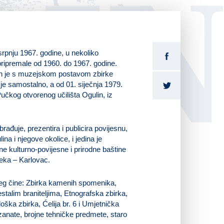
LI
rpnju 1967. godine, u nekoliko
pripremale od 1960. do 1967. godine.
n je s muzejskom postavom zbirke
je samostalno, a od 01. siječnja 1979.
učkog otvorenog učilišta Ogulin, iz
ađuje, prezentira i publicira povijesnu,
a i njegove okolice, i jedina je
ne kulturno-povijesne i prirodne baštine
jeka – Karlovac.
jeg čine: Zbirka kamenih spomenika,
talim braniteljima, Etnografska zbirka,
ška zbirka, Ćelija br. 6 i Umjetnička
zanate, brojne tehničke predmete, staro