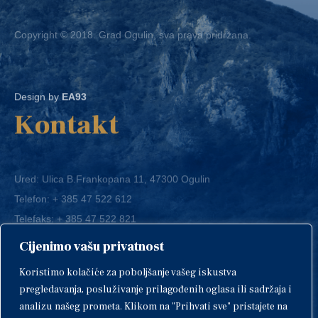
Copyright © 2018. Grad Ogulin, sva prava pridržana.
Design by
EA93
Kontakt
Ured: Ulica B.Frankopana 11, 47300 Ogulin
Telefon:
+ 385 47 522 612
Telefaks:
+ 385 47 522 821
E-mail:
grad-ogulin@ogulin.hr
Cijenimo vašu privatnost
Koristimo kolačiće za poboljšanje vašeg iskustva
OIB: 58264108511
pregledavanja, posluživanje prilagođenih oglasa ili sadržaja i
IBAN: HR1424020061829700009
analizu našeg prometa. Klikom na "Prihvati sve" pristajete na