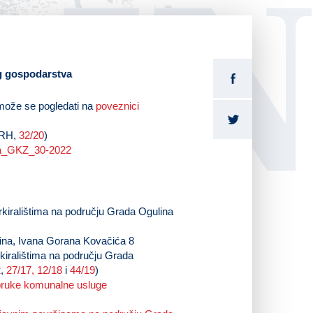
LI
og gospodarstva
može se pogledati na
poveznici
 RH,
32/20
)
ina_GKZ_30-2022
rkiralištima na području Grada Ogulina
 Ivana Gorana Kovačića 8
arkiralištima na području Grada
2
,
27/17,
12/18
i
44/19
)
poruke komunalne usluge