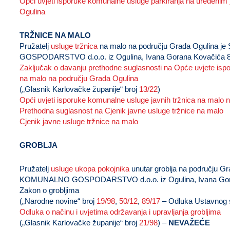
Opći uvjeti isporuke komunalne usluge parkiranja na uređeni
Ogulina
TRŽNICE NA MALO
Pružatelj
usluge tržnica
na malo na području Grada Ogulin
GOSPODARSTVO d.o.o. iz Ogulina, Ivana Gorana Kovačića 
Zaključak o davanju prethodne suglasnosti na Opće uvjete isp
na malo na području Grada Ogulina
(„Glasnik Karlovačke županije“ broj
13/22
)
Opći uvjeti isporuke komunalne usluge javnih tržnica na malo 
Prethodna suglasnost na Cjenik javne usluge tržnice na malo
Cjenik javne usluge tržnice na malo
GROBLJA
Pružatelj
usluge ukopa pokojnika
unutar groblja na području 
KOMUNALNO GOSPODARSTVO d.o.o. iz Ogulina, Ivana Gor
Zakon o grobljima
(„Narodne novine“ broj
19/98
,
50/12
,
89/17
– Odluka Ustavnog
Odluka o načinu i uvjetima održavanja i upravljanja grobljima
(„Glasnik Karlovačke županije“ broj
21/98
) –
NEVAŽEĆE