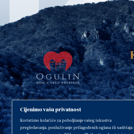
Ur
Te
Te
E-
Cijenimo vašu privatnost
O
Copyright © 2018. Grad Ogulin,
sva prava pridržana.
I
Koristimo kolačiće za poboljšanje vašeg iskustva
pregledavanja, posluživanje prilagođenih oglasa ili sadržaja 