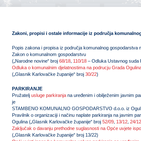
U
Zakoni, propisi i ostale informacije iz područja komunaln
Popis zakona i propisa iz područja komunalnog gospodarstva 
Zakon o komunalnom gospodarstvu
(„Narodne novine“ broj
68/18
,
110/18
– Odluka Ustavnog suda
Odluka o komunalnim djelatnostima na podrucju Grada Ogul
(„Glasnik Karlovačke županije“ broj
30/22
)
PARKIRANJE
Pružatelj
usluge parkiranja
na uređenim i obilježenim javnim pa
je
STAMBENO KOMUNALNO GOSPODARSTVO d.o.o. iz Ogulina,
Pravilnik o organizaciji i načinu naplate parkiranja na javnim p
Ogulina („Glasnik Karlovačke županije“ broj
52/09
,
13/12
,
24/1
Zaključak o davanju prethodne suglasnosti na Opće uvjete is
(„Glasnik Karlovačke županije“ broj 13/22)