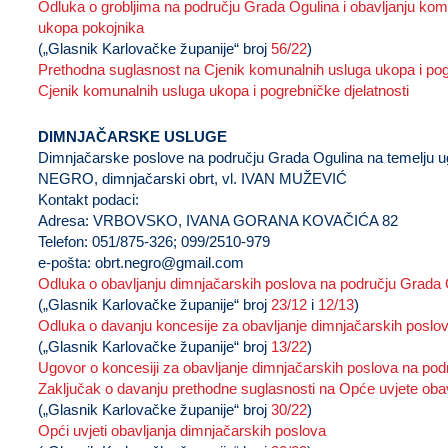
Odluka o grobljima na području Grada Ogulina i obavljanju komun
ukopa pokojnika
(„Glasnik Karlovačke županije“ broj
56/22
)
Prethodna suglasnost na Cjenik komunalnih usluga ukopa i pogr
Cjenik komunalnih usluga ukopa i pogrebničke djelatnosti
DIMNJAČARSKE USLUGE
Dimnjačarske poslove na području Grada Ogulina na temelju ug
NEGRO, dimnjačarski obrt, vl. IVAN MUŽEVIĆ
Kontakt podaci:
Adresa: VRBOVSKO, IVANA GORANA KOVAČIĆA 82
Telefon: 051/875-326; 099/2510-979
e-pošta:
obrt.negro@gmail.com
Odluka o obavljanju dimnjačarskih poslova na području Grada 
(„Glasnik Karlovačke županije“ broj
23/12
i
12/13
)
Odluka o davanju koncesije za obavljanje dimnjačarskih poslo
(„Glasnik Karlovačke županije“ broj
13/22
)
Ugovor o koncesiji za obavljanje dimnjačarskih poslova na po
Zaključak o davanju prethodne suglasnosti na Opće uvjete oba
(„Glasnik Karlovačke županije“ broj
30/22
)
Opći uvjeti obavljanja dimnjačarskih poslova