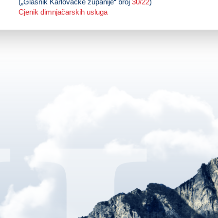
(„Glasnik Karlovačke županije“ broj
30/22
)
Cjenik dimnjačarskih usluga