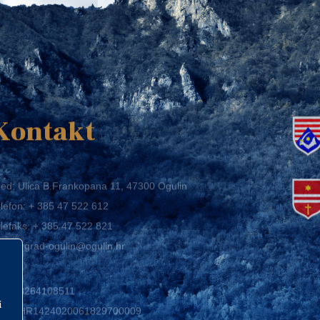
K
Kontakt
ed: Ulica B.Frankopana 11, 47300 Ogulin
lefon:
+ 385 47 522 612
lefaks:
+ 385 47 522 821
mail:
grad-ogulin@ogulin.hr
IB: 58264108511
BAN: HR1424020061829700009
i