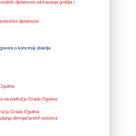
alnih djelatnosti održavanja groblja i
ebničke djelatnosti
ovora o koncesiji obavlja
Ogulina
va na području Grada Ogulina
dručju Grada Ogulina
vljanja dimnjačarskih poslova