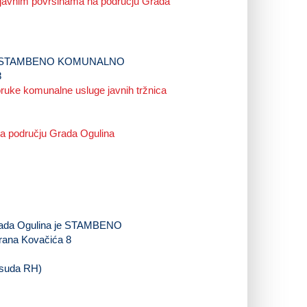
m javnim površinama na području Grada
a je STAMBENO KOMUNALNO
8
oruke komunalne usluge javnih tržnica
na području Grada Ogulina
Grada Ogulina je STAMBENO
ana Kovačića 8
 suda RH)