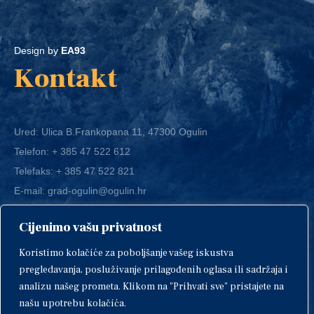
Design by
EA93
Kontakt
Ured: Ulica B.Frankopana 11, 47300 Ogulin
Telefon:
+ 385 47 522 612
Telefaks:
+ 385 47 522 821
E-mail:
grad-ogulin@ogulin.hr
Cijenimo vašu privatnost
OIB: 58264108511
Koristimo kolačiće za poboljšanje vašeg iskustva
IBAN: HR1424020061829700009
pregledavanja, posluživanje prilagođenih oglasa ili sadržaja i
analizu našeg prometa. Klikom na "Prihvati sve" pristajete na
našu upotrebu kolačića.