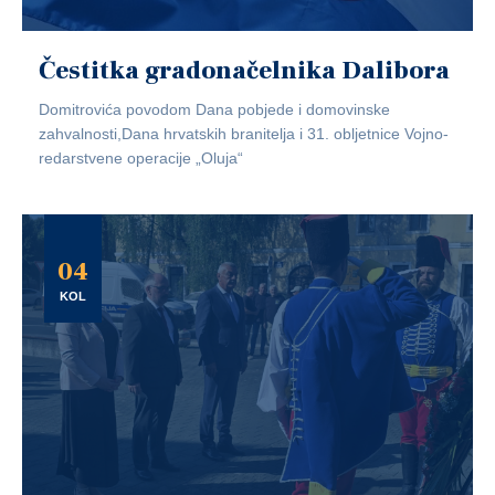
Čestitka gradonačelnika Dalibora
Domitrovića povodom Dana pobjede i domovinske
zahvalnosti,Dana hrvatskih branitelja i 31. obljetnice Vojno-
redarstvene operacije „Oluja“
04
KOL