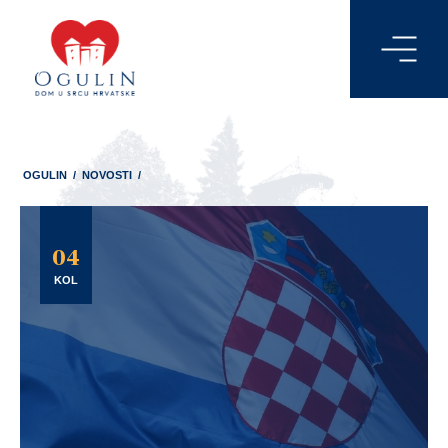
OGULIN
/
NOVOSTI
/
04
KOL