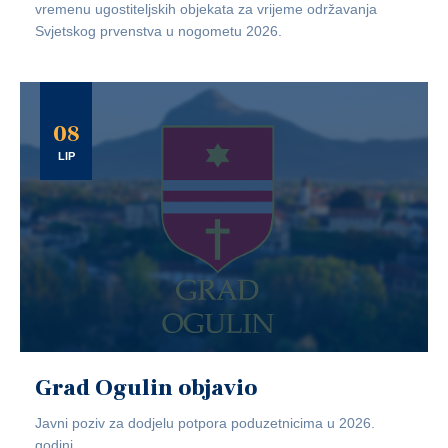
vremenu ugostiteljskih objekata za vrijeme održavanja
Svjetskog prvenstva u nogometu 2026.
08
LIP
Grad Ogulin objavio
Javni poziv za dodjelu potpora poduzetnicima u 2026.
godini