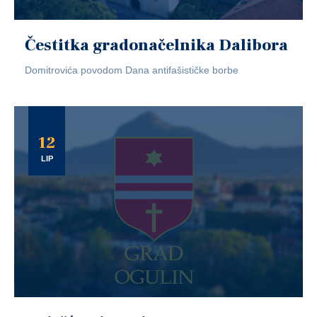
Čestitka gradonačelnika Dalibora
Domitrovića povodom Dana antifašističke borbe
12
LIP