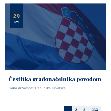
29
SVI
Čestitka gradonačelnika povodom
Dana državnosti Republike Hrvatske
1
2
3
233