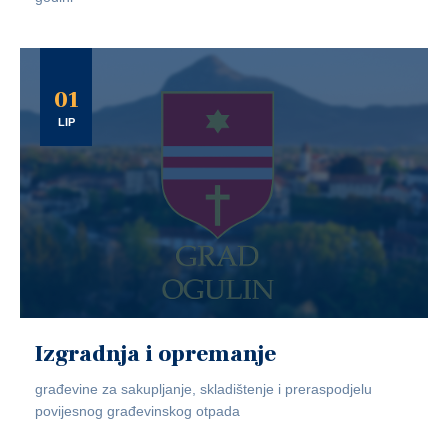
01
LIP
Izgradnja i opremanje
građevine za sakupljanje, skladištenje i preraspodjelu
povijesnog građevinskog otpada