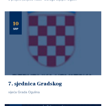
10
SRP
7. sjednica Gradskog
vijeća Grada Ogulina