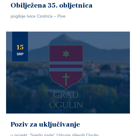
Obilježena 35. obljetnica
pogibije Ivice Cindrića – Pive
15
SRP
Poziv za uključivanje
u projekt „Svjetlo nade” Udruge slijepih Ogulin