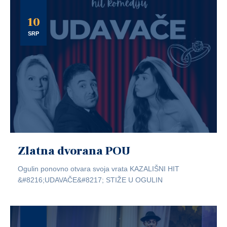
10
SRP
Zlatna dvorana POU
Ogulin ponovno otvara svoja vrata KAZALIŠNI HIT
&#8216;UDAVAČE&#8217; STIŽE U OGULIN