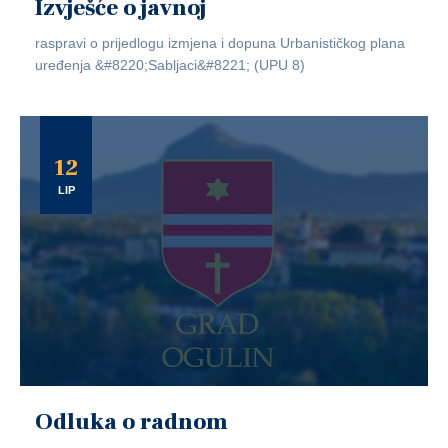
Izvješće o javnoj
raspravi o prijedlogu izmjena i dopuna Urbanističkog plana
uređenja &#8220;Sabljaci&#8221; (UPU 8)
12
LIP
Odluka o radnom