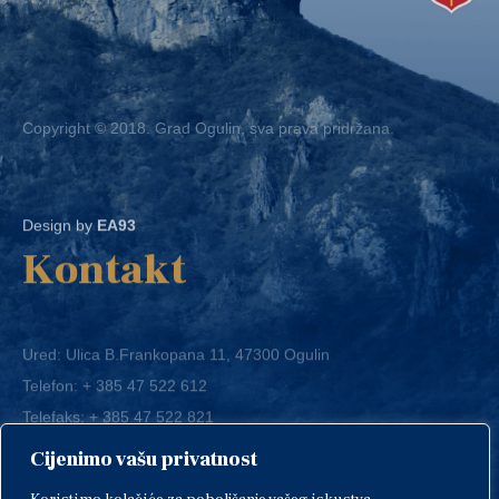
Copyright © 2018. Grad Ogulin, sva prava pridržana.
Design by
EA93
Kontakt
Ured: Ulica B.Frankopana 11, 47300 Ogulin
Telefon:
+ 385 47 522 612
Telefaks:
+ 385 47 522 821
E-mail:
grad-ogulin@ogulin.hr
Cijenimo vašu privatnost