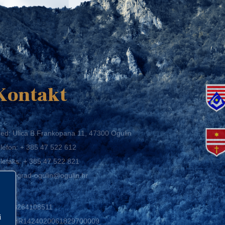
K
Kontakt
ed: Ulica B.Frankopana 11, 47300 Ogulin
lefon:
+ 385 47 522 612
lefaks:
+ 385 47 522 821
mail:
grad-ogulin@ogulin.hr
IB: 58264108511
BAN: HR1424020061829700009
i