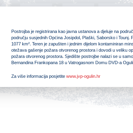
U
Postrojba je registrirana kao javna ustanova a djeluje na područ
području susjednih Općina Josipdol, Plaški, Saborsko i Tounj. P
1077 km². Teren je zapušten i jednim dijelom kontaminiran min
otežava gašenje požara otvorenog prostora i dovodi u veliku o
požara otvorenog prostora. Sjedište postrojbe nalazi se u samo
Bernandina Frankopana 18 u Vatrogasnom Domu DVD-a Oguli
Za više informacija posjetite
www.jvp-ogulin.hr