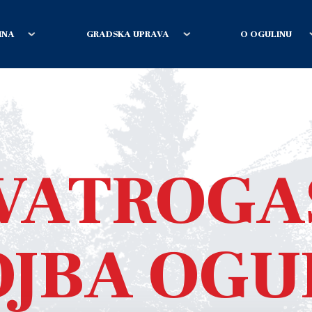
INA
GRADSKA UPRAVA
O OGULINU
 VATROGA
JBA OGU