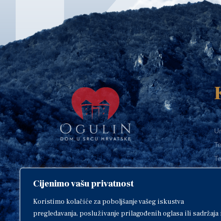
Ur
Te
Te
E-
Cijenimo vašu privatnost
O
Copyright © 2018. Grad Ogulin,
sva prava pridržana.
I
Koristimo kolačiće za poboljšanje vašeg iskustva
pregledavanja, posluživanje prilagođenih oglasa ili sadržaja 