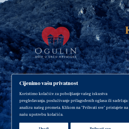
Ur
Te
Te
E-
Cijenimo vašu privatnost
O
Copyright © 2018. Grad Ogulin,
sva prava pridržana.
I
Koristimo kolačiće za poboljšanje vašeg iskustva
pregledavanja, posluživanje prilagođenih oglasa ili sadržaja 
analizu našeg prometa. Klikom na "Prihvati sve" pristajete na
našu upotrebu kolačića.
Design by
EA93