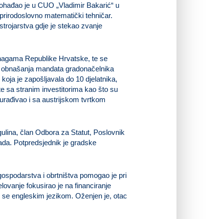
pohađao je u CUO „Vladimir Bakarić“ u
 prirodoslovno matematički tehničar.
 strojarstva gdje je stekao zvanje
nagama Republike Hrvatske, te se
ka obnašanja mandata gradonačelnika
 koja je zapošljavala do 10 djelatnika,
e sa stranim investitorima kao što su
surađivao i sa austrijskom tvrtkom
lina, član Odbora za Statut, Poslovnik
ada. Potpredsjednik je gradske
ospodarstva i obrtništva pomogao je pri
elovanje fokusirao je na financiranje
i se engleskim jezikom. Oženjen je, otac