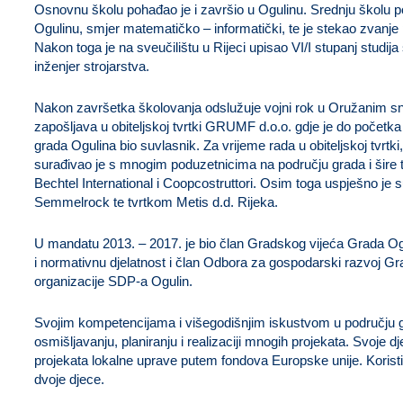
Osnovnu školu pohađao je i završio u Ogulinu. Srednju školu 
Ogulinu, smjer matematičko – informatički, te je stekao zvanje
Nakon toga je na sveučilištu u Rijeci upisao VI/I stupanj studija
inženjer strojarstva.
Nakon završetka školovanja odslužuje vojni rok u Oružanim s
zapošljava u obiteljskoj tvrtki GRUMF d.o.o. gdje je do počet
grada Ogulina bio suvlasnik. Za vrijeme rada u obiteljskoj tvrtki,
surađivao je s mnogim poduzetnicima na području grada i šire t
Bechtel International i Coopcostruttori. Osim toga uspješno je 
Semmelrock te tvrtkom Metis d.d. Rijeka.
U mandatu 2013. – 2017. je bio član Gradskog vijeća Grada Ogu
i normativnu djelatnost i član Odbora za gospodarski razvoj Gr
organizacije SDP-a Ogulin.
Svojim kompetencijama i višegodišnjim iskustvom u području g
osmišljavanju, planiranju i realizaciji mnogih projekata. Svoje dj
projekata lokalne uprave putem fondova Europske unije. Korist
dvoje djece.