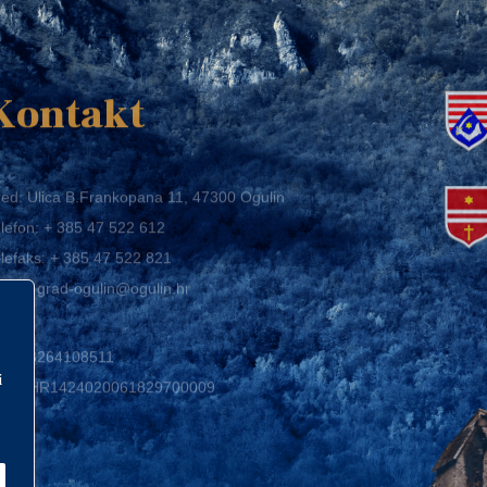
K
Kontakt
ed: Ulica B.Frankopana 11, 47300 Ogulin
lefon:
+ 385 47 522 612
lefaks:
+ 385 47 522 821
mail:
grad-ogulin@ogulin.hr
IB: 58264108511
BAN: HR1424020061829700009
i