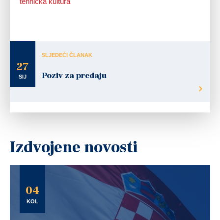
tehnička kultura
SLJEDEĆI ČLANAK
27
Poziv za predaju
SIJ
Izdvojene novosti
04
KOL