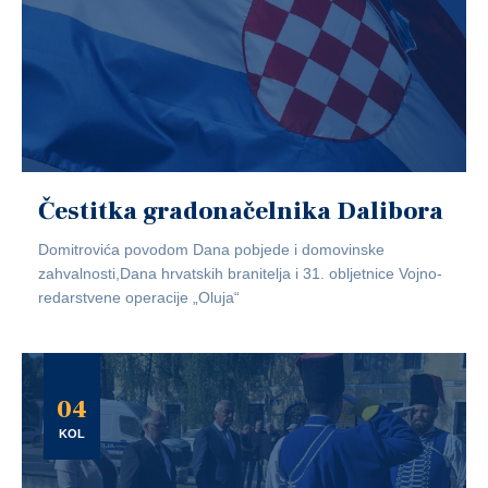
Čestitka gradonačelnika Dalibora
Domitrovića povodom Dana pobjede i domovinske
zahvalnosti,Dana hrvatskih branitelja i 31. obljetnice Vojno-
redarstvene operacije „Oluja“
04
KOL