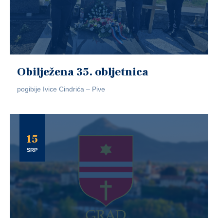
Obilježena 35. obljetnica
pogibije Ivice Cindrića – Pive
15
SRP