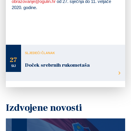
obrazovanje@ogulin.hr
od 27. siječnja do 11. veljače
2020. godine.
SLJEDEĆI ČLANAK
27
Doček srebrnih rukometaša
SIJ
Izdvojene novosti