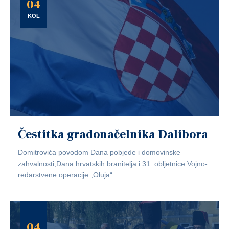
04
KOL
Čestitka gradonačelnika Dalibora
Domitrovića povodom Dana pobjede i domovinske
zahvalnosti,Dana hrvatskih branitelja i 31. obljetnice Vojno-
redarstvene operacije „Oluja“
04