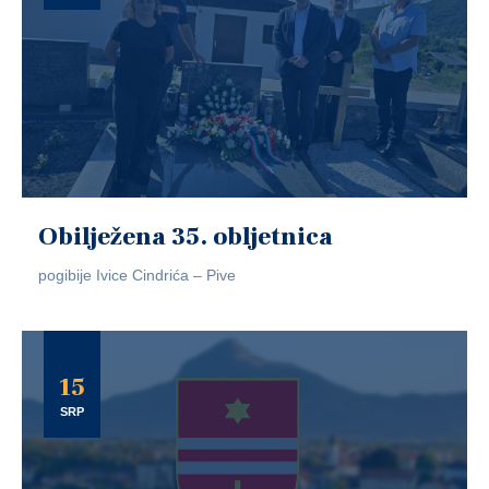
Obilježena 35. obljetnica
pogibije Ivice Cindrića – Pive
15
SRP