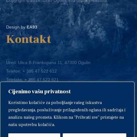
Design by
EA93
Kontakt
Ured: Ulica B.Frankopana 11, 47300 Ogulin
Telefon:
+ 385 47 522 612
Telefaks:
+ 385 47 522 821
E-mail:
grad-ogulin@ogulin.hr
Cijenimo vašu privatnost
OIB: 58264108511
Koristimo kolačiće za poboljšanje vašeg iskustva
IBAN: HR1424020061829700009
pregledavanja, posluživanje prilagođenih oglasa ili sadržaja i
analizu našeg prometa. Klikom na "Prihvati sve" pristajete na
našu upotrebu kolačića.