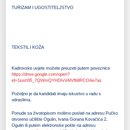
Program osposobljavanja za jednostavne poslove u zanimanju mesar
TURIZAM I UGOSTITELJSTVO
Program osposobljavanja za jednostavne poslove u zanimanju konobar
Program osposobljavanja za jednostavne poslove u zanimanju slastičar
Program osposobljavanja za jednostavne poslove u zanimanju kuhar
Program osposobljavanja za poslove barmena
Program osposobljavanja za poslove sommeliera
Program osposobljavanja za priprematelja jednostavnih jela
Program osposobljavanja za priprematelja bureka i pizza
TEKSTIL I KOŽA
Program osposobljavanja za poslove šivača gornjišta obuće
Program osposobljavanja za šivača klasične ženske odjeće – suknje, hlača i bluze
Kadrovske uvjete možete preuzeti putem poveznice
https://drive.google.com/open?
id=1iush95_7QWmQYHDIvVAlVfb8RCOAe7as
Poželjno je da kandidati imaju iskustvo u radu s
odraslima.
Ponude sa životopisom molimo poslati na adresu Pučko
otvoreno učilište Ogulin, Ivana Gorana Kovačića 2,
Ogulin ili putem elektronske pošte na adresu