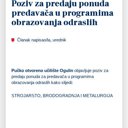
Poziv za predaju ponuda
predavača u programima
obrazovanja odraslih
Članak napisao/la, urednik
Pučko otvoreno učilište Ogulin
objavljuje poziv za
predaju ponuda za predavača u programima
obrazovanja odraslih kako slijedi:
STROJARSTO, BRODOGRADNJA I METALURGIJA
Program osposobljavanja za poslove rukovatelja CNC glodalicom
Program osposobljavanja za poslove rukovatelja CNC tokarilicom
Program osposobljavanja za jednostavne poslove u zanimanju bravar
Program osposobljavanja za poslove izrade i montaže AL i PVC stolarije
Program osposobljavanja za poslove zavarivača MIG/MAG postupkom
Program osposobljavanja za poslove zavarivača REL postupkom