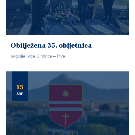
Obilježena 35. obljetnica
pogibije Ivice Cindrića – Pive
15
SRP