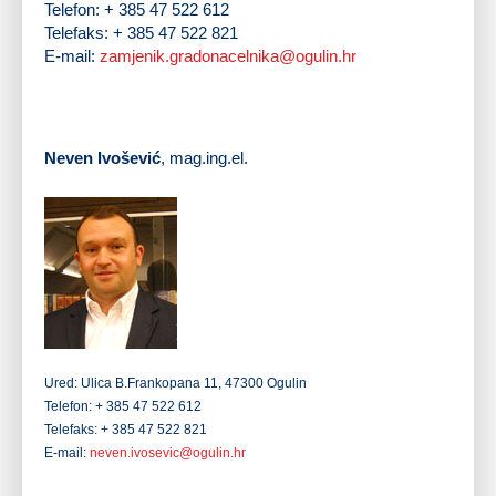
Telefon:
+ 385 47 522 612
Telefaks:
+ 385 47 522 821
E-mail:
zamjenik.gradonacelnika@ogulin.hr
Neven Ivošević
, mag.ing.el.
Zamjenik gradonačelnika Neven Ivošević rođen je 31.
siječnja 1981. godine u Ogulinu. Osnovnu i srednju
elektrotehničku školu je završio u Ogulinu. Nakon
završene srednje škole diplomirao je 2006. godine na
Fakultetu elektrotehnike i računarstva Sveučilišta u
Zagrebu i stekao zvanje magistar inženjer elektrotehnike.
Radi u društvu Pružne građevine d.o.o., tvrtka u
vlasništvu društva HŽ Infrastruktura d.o.o.. Član je i
jedan je od osnivača Pododbora SKD Prosvjeta u Ogulinu. Bio
je predsjednik Vijeća srpske nacionalne manjine grada
Ogulina u mandatu 2011. – 2015., a potpredsjednik je u
sadašnjem mandatu. Oženjen je.
Ured:
Ulica B.Frankopana 11, 47300 Ogulin
Telefon:
+ 385 47 522 612
Telefaks:
+ 385 47 522 821
E-mail:
neven.ivosevic@ogulin.hr