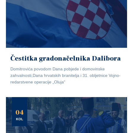
Čestitka gradonačelnika Dalibora
Domitrovića povodom Dana pobjede i domovinske
zahvalnosti,Dana hrvatskih branitelja i 31. obljetnice Vojno-
redarstvene operacije „Oluja“
04
KOL