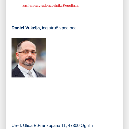
Telefaks:
+ 385 47 522 821
E-mail:
zamjenica.gradonacelnika@ogulin.hr
Daniel Vukelja,
ing.struč.spec.oec.
Zamjenik gradonačelnika Daniel Vukelja rođen je 7.
listopada 1972. u Eschweileru, Njemačka. Srednju
elektrotehničku školu završio je u Ogulinu. Na Sveučilištu
u Rijeci upisao je višu građevinsku školu i stekao zvanje
inženjera građevine. Nakon toga je na Veleučilištu u
Karlovcu upisao studij poslovnog upravljanja na kojem
stječe naziv stručni specijalist poslovnog upravljanja.
Prvo zaposlenje mu je u poduzeću Ogulinmont. Nakon
njega se zapošljava u IGM Tounj iz kojeg prelazi u
američku tvrtku Bechtel na projekt izgradnje autoceste A1.
Po okončanju projekta zapošljava se kod bivšeg investitora, Hrvatskih autocesta.
Sudjelovao je na brojnim velikim građevinskim projektima, u svim fazama projektnog
ciklusa. Sudjelovao je u nekoliko reorganizacija tvrtki u kojima je radio.
U mandatu 2013. – 2017 je bio član Gradskog vijeća Grada Ogulina, član Mandatne
komisije i član Odbora za financije i gradski proračun.
Uz materinji hrvatski jezik izvrsno vlada engleskim i pasivno njemačkim jezikom.
Odlikovan je Spomenicom Domovinskog rata. Oženjen je, otac jednog djeteta.
Ured:
Ulica B.Frankopana 11, 47300 Ogulin