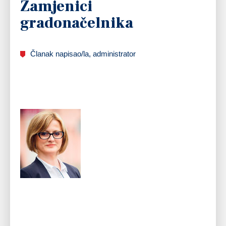
Zamjenici
gradonačelnika
Članak napisao/la, administrator
Ivana Salopek Šumonja
, mag.iur.
Zamjenica gradonačelnika Ivana Salopek Šumonja je
rođena 22. svibnja 1978. godine u Ogulinu. Osnovnu školu
pohađala je u Josipdolu. Gimnaziju u Ogulinu završila je
1997. godine. Studirala je pravo na Pravnom fakultetu
Sveučilišta u Zagrebu (1997. – 2002.) na kojem je
diplomirala 2002. godine i time stekla sveučilišno zvanje
diplomiranog pravnika, a ovo zvanje je temeljem postojećih
propisa prevedeno u magistar prava.
Nakon odrađenog vježbeničkog staža u odvjetničkom uredu
i položenog pravosudnog ispita upisala se u Imenik
odvjetnika 2005. godine, od kada obavlja posao odvjetnice, trenutno u Zajedničkom
odvjetničkom uredu Đurđa Lipošćak i Ivana Salopek Šumonja u Ogulinu.
Udana je, majka jednog djeteta. Članica je SDP-a Ogulin.
Ured:
Ulica B.Frankopana 11, 47300 Ogulin
Telefon:
+ 385 47 522 612