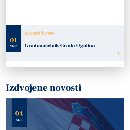
SLJEDEĆI ČLANAK
01
Gradonačelnik Grada Ogulina
SRP
Izdvojene novosti
04
KOL