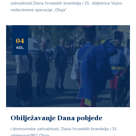
zahvalnosti,Dana hrvatskih branitelja i 31. obljetnice Vojno-
redarstvene operacije „Oluja“
04
KOL
Obilježavanje Dana pobjede
i domovinske zahvalnosti, Dana hrvatskih branitelja i 31.
obljetniceVRO Oluja