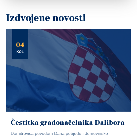
Izdvojene novosti
04
KOL
Čestitka gradonačelnika Dalibora
Domitrovića povodom Dana pobjede i domovinske