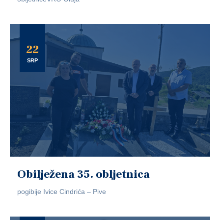
22
SRP
Obilježena 35. obljetnica
pogibije Ivice Cindrića – Pive