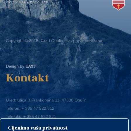
Copyright © 2018. Grad Ogulin, sva prava pridržana.
Design by
EA93
Kontakt
Ured: Ulica B.Frankopana 11, 47300 Ogulin
Telefon:
+ 385 47 522 612
Telefaks:
+ 385 47 522 821
E-mail:
grad-ogulin@ogulin.hr
Cijenimo vašu privatnost