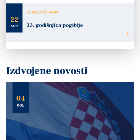
SLJEDEĆI ČLANAK
22
33. godišnjica pogibije
SRP
Izdvojene novosti
04
KOL