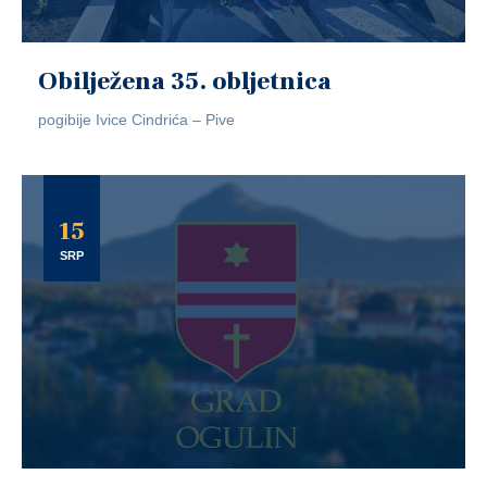
Obilježena 35. obljetnica
pogibije Ivice Cindrića – Pive
15
SRP