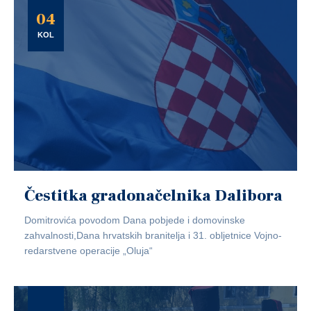
04
KOL
Čestitka gradonačelnika Dalibora
Domitrovića povodom Dana pobjede i domovinske
zahvalnosti,Dana hrvatskih branitelja i 31. obljetnice Vojno-
redarstvene operacije „Oluja“