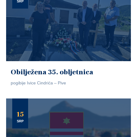
SRP
Obilježena 35. obljetnica
pogibije Ivice Cindrića – Pive
15
SRP