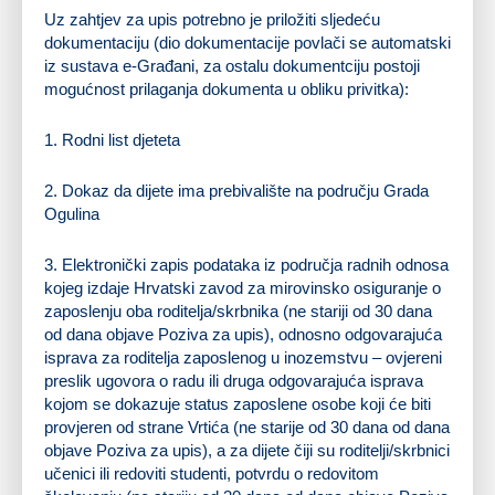
Uz zahtjev za upis potrebno je priložiti sljedeću
dokumentaciju (dio dokumentacije povlači se automatski
iz sustava e-Građani, za ostalu dokumentciju postoji
mogućnost prilaganja dokumenta u obliku privitka):
1. Rodni list djeteta
2. Dokaz da dijete ima prebivalište na području Grada
Ogulina
3. Elektronički zapis podataka iz područja radnih odnosa
kojeg izdaje Hrvatski zavod za mirovinsko osiguranje o
zaposlenju oba roditelja/skrbnika (ne stariji od 30 dana
od dana objave Poziva za upis), odnosno odgovarajuća
isprava za roditelja zaposlenog u inozemstvu – ovjereni
preslik ugovora o radu ili druga odgovarajuća isprava
kojom se dokazuje status zaposlene osobe koji će biti
provjeren od strane Vrtića (ne starije od 30 dana od dana
objave Poziva za upis), a za dijete čiji su roditelji/skrbnici
učenici ili redoviti studenti, potvrdu o redovitom