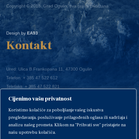
Design by
EA93
Kontakt
Ured: Ulica B.Frankopana 11, 47300 Ogulin
Telefon:
+ 385 47 522 612
Telefaks:
+ 385 47 522 821
E-mail:
grad-ogulin@ogulin.hr
Cijenimo vašu privatnost
OIB: 58264108511
Koristimo kolačiće za poboljšanje vašeg iskustva
IBAN: HR1424020061829700009
pregledavanja, posluživanje prilagođenih oglasa ili sadržaja i
analizu našeg prometa. Klikom na "Prihvati sve" pristajete na
našu upotrebu kolačića.