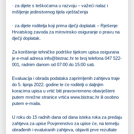
· za dijete s teškoćama u razvoju – važeći nalaz i
mišljenje jedinstvenog tijela vještačenja
· za dijete roditelja koji prima dječji doplatak – Rješenje
Hrvatskog zavoda za mirovinsko osiguranje o pravu na
dječji doplatak.
Za korištenje tehničke podrške tijekom upisa osigurana
je e-mail adresa
info@bistrac.hr
te broj telefona 047 522-
001, radnim danom od 07:00 do 15:00 sati.
Evaluacija i obrada podataka zaprimljenih zahtjeva traje
do 5. lipnja 2022. godine te će roditelji o daljnjim
koracima upisa u vrtić biti pravovremeno obavješteni
putem mrežne stranice vrtića www.bistrac.hr ili osobno
putem e-maila.
U roku do 15 radnih dana od dana isteka roka za predaju
zahtjeva za upise Povjerenstvo za upise će, na temelju
obrađenih i evaluiranih zahtjeva, objaviti prve rezultate