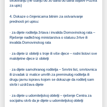
školovanju (ne stariju od 30 dana od dana objave Poziva
za upis)
4. Dokaze o činjenicama bitnim za ostvarivanje
prednosti pri upisu:
· za dijete roditelja žrtava i invalida Domovinskog rata –
Rješenje nadležnog ministarstva o statusu žrtve ili
invalida Domovinskog rata
· za dijete iz obitelji s troje ili više djece – rodni listovi sve
maloljetne djece iz obitelji
· za dijete samohranog roditelja – Smrtni list, smrtovnica
ili izvadak iz matice umrlih za preminulog roditelja ili
drugu javnu ispravu kojom se dokazuje da roditelj sam
skrbi i uzdržava dijete
· za dijete u udomiteljskoj obitelji – rješenje Centra za
socijalnu skrb da je dijete u udomiteljskoj obitelji