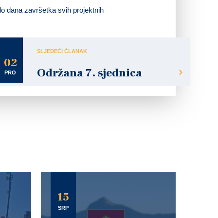
do dana završetka svih projektnih
SLJEDEĆI ČLANAK
02
Održana 7. sjednica
PRO
15
SRP