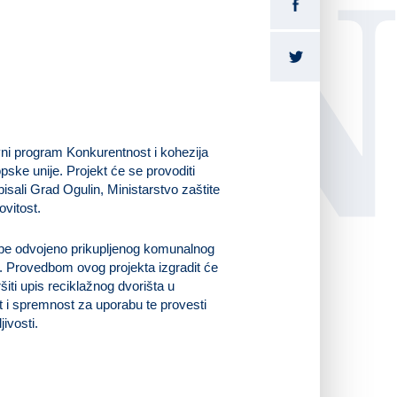
LI
ivni program Konkurentnost i kohezija
ske unije. Projekt će se provoditi
isali Grad Ogulin, Ministarstvo zaštite
ovitost.
tope odvojeno prikupljenog komunalnog
e. Provedbom ovog projekta izgradit će
šiti upis reciklažnog dvorišta u
t i spremnost za uporabu te provesti
ivosti.