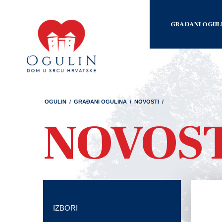
GRAĐANI OGUL
OGULIN
/
GRAĐANI OGULINA
/
NOVOSTI
/
NOVOS
IZBORI