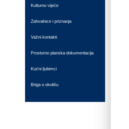
Kulturno vijeće
Zahvalnice i priznanja
Važni kontakti
Prostorno planska dokumentacija
Kućni ljubimci
Briga o okolišu