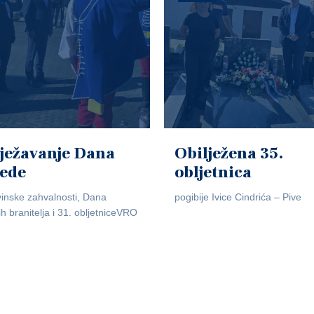
ježavanje Dana
Obilježena 35.
jede
obljetnica
inske zahvalnosti, Dana
pogibije Ivice Cindrića – Pive
ih branitelja i 31. obljetniceVRO