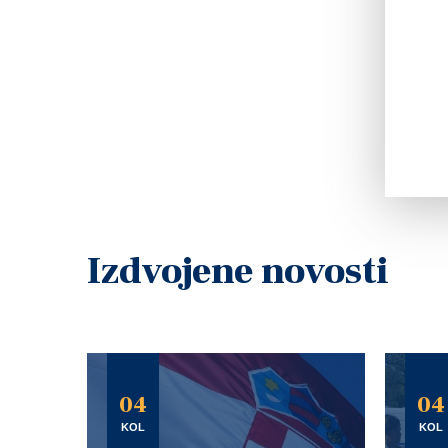
Izdvojene novosti
04
04
KOL
KOL