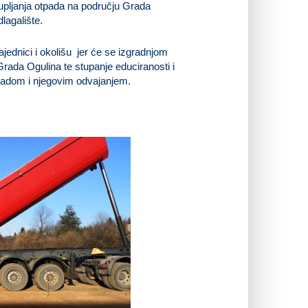
akupljanja otpada na području Grada
lagalište.
dnici i okolišu jer će se izgradnjom
 Grada Ogulina te stupanje educiranosti i
tpadom i njegovim odvajanjem.