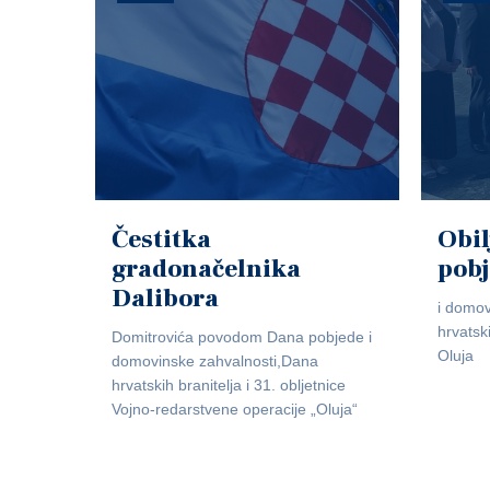
Čestitka
Obil
gradonačelnika
pob
Dalibora
i domov
hrvatsk
Domitrovića povodom Dana pobjede i
Oluja
domovinske zahvalnosti,Dana
hrvatskih branitelja i 31. obljetnice
Vojno-redarstvene operacije „Oluja“