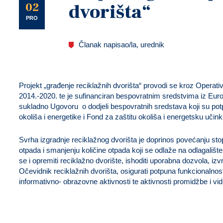
U
02
dvorišta“
PRO
Članak napisao/la, urednik
Projekt „građenje reciklažnih dvorišta“ provodi se kroz Operat
2014.-2020. te je sufinanciran bespovratnim sredstvima iz Europ
sukladno Ugovoru o dodjeli bespovratnih sredstava koji su potp
okoliša i energetike i Fond za zaštitu okoliša i energetsku učink
Svrha izgradnje reciklažnog dvorišta je doprinos povećanju s
otpada i smanjenju količine otpada koji se odlaže na odlagališt
se i opremiti reciklažno dvorište, ishoditi uporabna dozvola, izvr
Očevidnik reciklažnih dvorišta, osigurati potpuna funkcionalnos
informativno- obrazovne aktivnosti te aktivnosti promidžbe i vidlj