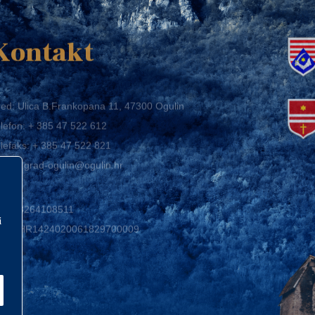
K
Kontakt
ed: Ulica B.Frankopana 11, 47300 Ogulin
lefon:
+ 385 47 522 612
lefaks:
+ 385 47 522 821
mail:
grad-ogulin@ogulin.hr
IB: 58264108511
BAN: HR1424020061829700009
i