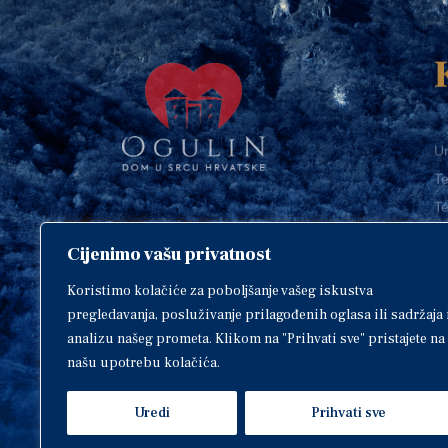
Ur
Te
Te
E-
Cijenimo vašu privatnost
O
Copyright © 2018. Grad Ogulin,
sva prava pridržana.
I
Koristimo kolačiće za poboljšanje vašeg iskustva
pregledavanja, posluživanje prilagođenih oglasa ili sadržaja 
analizu našeg prometa. Klikom na "Prihvati sve" pristajete na
našu upotrebu kolačića.
Design by
EA93
Uredi
Prihvati sve