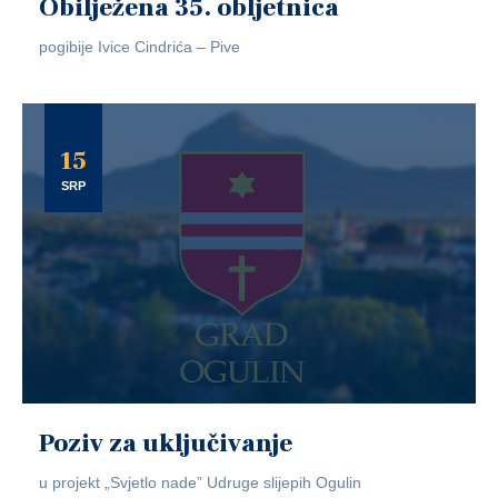
Obilježena 35. obljetnica
pogibije Ivice Cindrića – Pive
15
SRP
Poziv za uključivanje
u projekt „Svjetlo nade” Udruge slijepih Ogulin