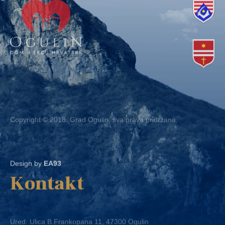
Copyright © 2018. Grad Ogulin, sva prava pridržana.
Design by
EA93
Kontakt
Ured: Ulica B.Frankopana 11, 47300 Ogulin
Telefon:
+ 385 47 522 612