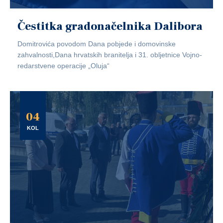
Čestitka gradonačelnika Dalibora
Domitrovića povodom Dana pobjede i domovinske
zahvalnosti,Dana hrvatskih branitelja i 31. obljetnice Vojno-
redarstvene operacije „Oluja“
04
KOL