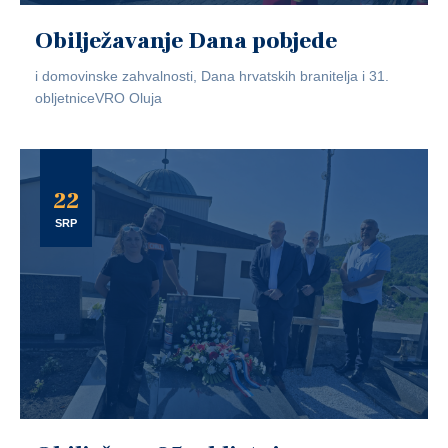
Obilježavanje Dana pobjede
i domovinske zahvalnosti, Dana hrvatskih branitelja i 31.
obljetniceVRO Oluja
22
SRP