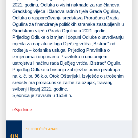
2021. godinu, Odluka o visini naknade za rad članova
Gradskog vijeća i članova radnih tijela Grada Ogulina,
Odluka o raspoređivanju sredstava Proračuna Grada
Ogulina za financiranje političkih stranaka zastupljenih u
Gradskom vijeću Grada Ogulina u 2021. godini,
Prijedlog Odluke o izmjeni i dopuni Odluke o utvrđivanju
mjerila za naplatu usluga Dječjeg vrtića „Bistrac“ od
roditelja – korisnika usluga, Prijedlog Pravilnika o
izmjenama i dopunama Pravilnika o unutarnjem
ustrojstvu i načinu rada Dječjeg vrtića „Bistrac“ Ogulin,
Prijedlog Odluke o brisanju zabilježbe prava prvokupa
na k. č. br. 96 k.o. Otok Oštarijski, Izvješće o utrošenim
sredstvima proračunske zalihe za ožujak, travanj,
svibanj i lipanj 2021. godine.
Sjednica je završila u 15:58 h.
eSjednice
SLJEDEĆI ČLANAK
08