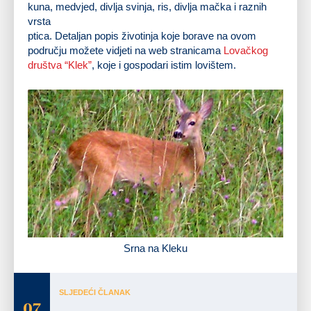
kuna, medvjed, divlja svinja, ris, divlja mačka i raznih
vrsta
ptica. Detaljan popis životinja koje borave na ovom
području možete vidjeti na web stranicama
Lovačkog
društva “Klek”
, koje i gospodari istim lovištem.
Srna na Kleku
SLJEDEĆI ČLANAK
07