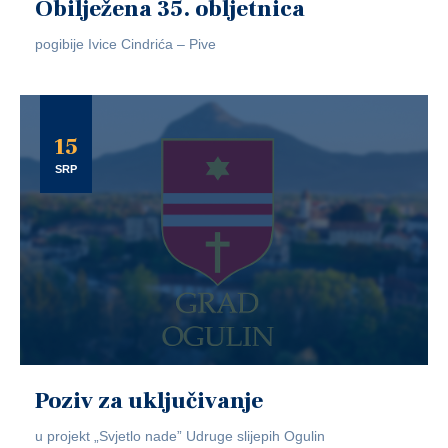
Obilježena 35. obljetnica
pogibije Ivice Cindrića – Pive
15
SRP
Poziv za uključivanje
u projekt „Svjetlo nade” Udruge slijepih Ogulin