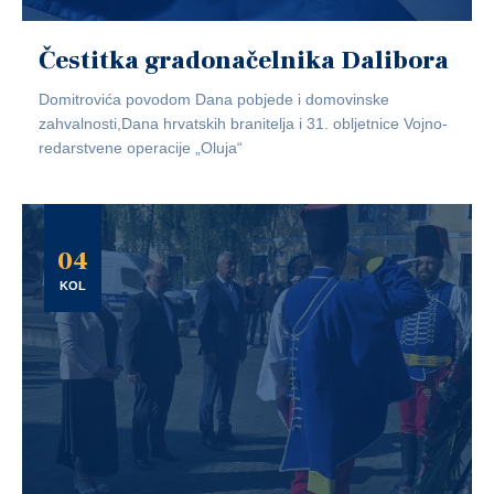
Čestitka gradonačelnika Dalibora
Domitrovića povodom Dana pobjede i domovinske
zahvalnosti,Dana hrvatskih branitelja i 31. obljetnice Vojno-
redarstvene operacije „Oluja“
04
KOL