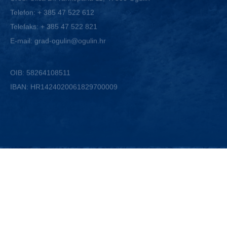
Telefaks:
+ 385 47 522 821
E-mail:
grad-ogulin@ogulin.hr
OIB: 58264108511
IBAN: HR1424020061829700009