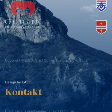
Copyright © 2018. Grad Ogulin, sva prava pridržana.
Design by
EA93
Kontakt
Ured: Ulica B.Frankopana 11, 47300 Ogulin
Telefon:
+ 385 47 522 612