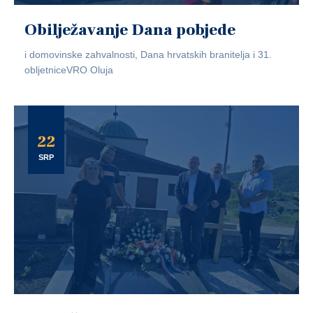
Obilježavanje Dana pobjede
i domovinske zahvalnosti, Dana hrvatskih branitelja i 31.
obljetniceVRO Oluja
22
SRP