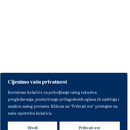
Cijenimo vašu privatnost
Koristimo kolačiće za poboljšanje vašeg iskustva
pregledavanja, posluživanje prilagođenih oglasa ili sadržaja i
analizu našeg prometa. Klikom na "Prihvati sve" pristajete na
našu upotrebu kolačića.
Uredi
Prihvati sve