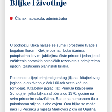
Biljke i životinje
Članak napisao/la, administrator
U podnožju Kleka nalaze se šume i prostrane livade s
bogatom florom. Klek je poznat i botaničarima,
putopiscima i svim ljubiteljima čiste prirode i jedan je od
zaštićenih hrvatskih botaničkih rezervata s primjercima
rijetkih i zaštićenih planinskih biljaka.
Posebno su lijepi primjerci gorskog ljiljana i kitajbelovog
jaglaca, a otkriveno je čak i 60-tak vrsta kaćuna
(orhideja). Kitajbelov jaglac (lat. Primula kitaibeliana
Schott) je rijetka biljka zaštićena od 1970. godine na
svim prirodnim nalazištima. Raste na humusnom tlu u
pukotinama stijena, slabo cvjeta. Ova biljka se može
naći i u Pećniku u mjestu Markovići 2 km od Ogulina.