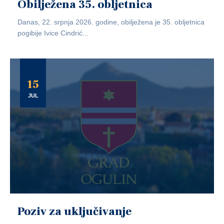
Obilježena 35. obljetnica
Danas, 22. srpnja 2026. godine, obilježena je 35. obljetnica
pogibije Ivice Cindrić...
15
JUL
Poziv za uključivanje