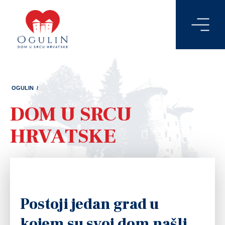
OGULIN
/
DOM U SRCU
HRVATSKE
Postoji jedan grad u
kojem su svoj dom našli