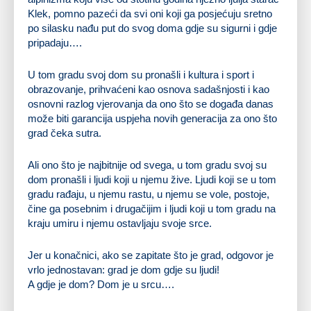
Klek, pomno pazeći da svi oni koji ga posjećuju sretno
po silasku nađu put do svog doma gdje su sigurni i gdje
pripadaju….
U tom gradu svoj dom su pronašli i kultura i sport i
obrazovanje, prihvaćeni kao osnova sadašnjosti i kao
osnovni razlog vjerovanja da ono što se događa danas
može biti garancija uspjeha novih generacija za ono što
grad čeka sutra.
Ali ono što je najbitnije od svega, u tom gradu svoj su
dom pronašli i ljudi koji u njemu žive. Ljudi koji se u tom
gradu rađaju, u njemu rastu, u njemu se vole, postoje,
čine ga posebnim i drugačijim i ljudi koji u tom gradu na
kraju umiru i njemu ostavljaju svoje srce.
Jer u konačnici, ako se zapitate što je grad, odgovor je
vrlo jednostavan: grad je dom gdje su ljudi!
A gdje je dom? Dom je u srcu….