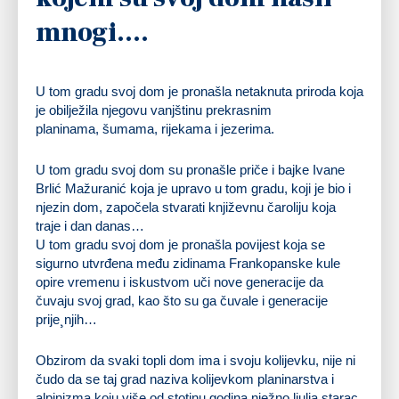
mnogi….
U tom gradu svoj dom je pronašla netaknuta priroda koja
je obilježila njegovu vanjštinu prekrasnim
planinama, šumama, rijekama i jezerima.
U tom gradu svoj dom su pronašle priče i bajke Ivane
Brlić Mažuranić koja je upravo u tom gradu, koji je bio i
njezin dom, započela stvarati književnu čaroliju koja
traje i dan danas…
U tom gradu svoj dom je pronašla povijest koja se
sigurno utvrđena među zidinama Frankopanske kule
opire vremenu i iskustvom uči nove generacije da
čuvaju svoj grad, kao što su ga čuvale i generacije
prije¸njih…
Obzirom da svaki topli dom ima i svoju kolijevku, nije ni
čudo da se taj grad naziva kolijevkom planinarstva i
alpinizma koju više od stotinu godina nježno ljulja starac