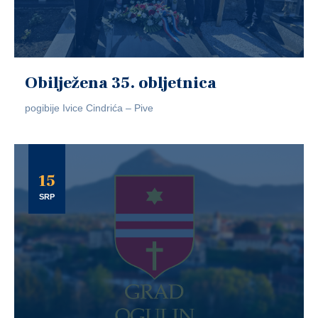
Obilježena 35. obljetnica
pogibije Ivice Cindrića – Pive
15
SRP