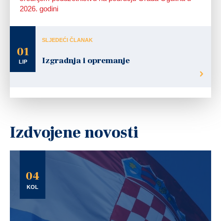
2026. godini
SLJEDEĆI ČLANAK
01
Izgradnja i opremanje
LIP
Izdvojene novosti
04
KOL