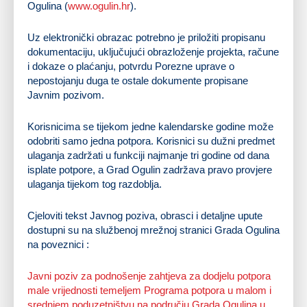
Ogulina (
www.ogulin.hr
).
Uz elektronički obrazac potrebno je priložiti propisanu
dokumentaciju, uključujući obrazloženje projekta, račune
i dokaze o plaćanju, potvrdu Porezne uprave o
nepostojanju duga te ostale dokumente propisane
Javnim pozivom.
Korisnicima se tijekom jedne kalendarske godine može
odobriti samo jedna potpora. Korisnici su dužni predmet
ulaganja zadržati u funkciji najmanje tri godine od dana
isplate potpore, a Grad Ogulin zadržava pravo provjere
ulaganja tijekom tog razdoblja.
Cjeloviti tekst Javnog poziva, obrasci i detaljne upute
dostupni su na službenoj mrežnoj stranici Grada Ogulina
na poveznici :
Javni poziv za podnošenje zahtjeva za dodjelu potpora
male vrijednosti temeljem Programa potpora u malom i
srednjem poduzetništvu na području Grada Ogulina u