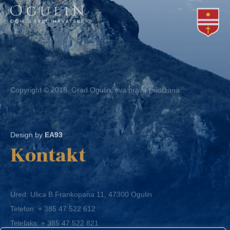
Copyright © 2018. Grad Ogulin, sva prava pridržana.
Design by
EA93
Kontakt
Ured: Ulica B.Frankopana 11, 47300 Ogulin
Telefon:
+ 385 47 522 612
Telefaks:
+ 385 47 522 821
E-mail:
grad-ogulin@ogulin.hr