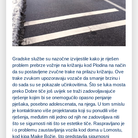
Gradske službe su nazočne izvijestile kako je riješen
problem prebrze vožnje na križanju kod Plodina na način
da su postavljene zvučne trake na prilazu križanju. Ove
trake zvukom upozoravaju vozače da smanje brzinu i
do sada su se pokazale učinkovitima. Što se luka mosta
preko Dobre tiče još uvijek se traži zadovoljavajuće
rješenje kojim bi se onemogućilo opasno penjanje
pješaka, posebno adolescenata, na njega. U tom smislu
je kontaktirano više projektanata koji su ponudili više
rješenja, međutim niti jedno od njih ne zadovoljava niti
što se sigurnosti niti što se estetike tiče. Raspravljano je
i o problemu zaustavljanja vozila kod doma u Lomostu,
kod kipa Majke Božje, što predstavlja sigurnosni