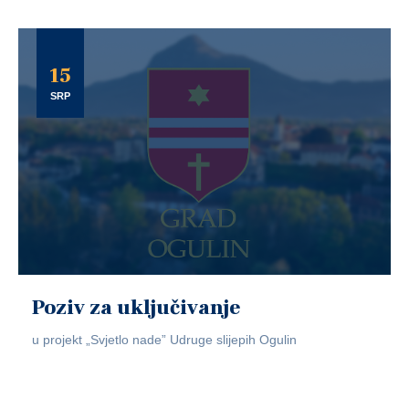
15
SRP
Poziv za uključivanje
u projekt „Svjetlo nade” Udruge slijepih Ogulin