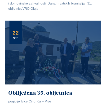
i domovinske zahvalnosti, Dana hrvatskih branitelja i 31.
obljetniceVRO Oluja
22
SRP
Obilježena 35. obljetnica
pogibije Ivice Cindrića – Pive