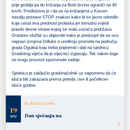
prije groblja pa do križanja za Bošt brzina ograniči na 40
km/h. Predloženo je i da se na križanjima u Kovom
naselju postave STOP znakovi kako bi se jasno odredilo
koja cesta ima prednost prolaska jer trenutno vrijedi
pravilo desne strane kojeg se malo vozača pridržava.
Gradske službe su objasnile kako je preduvjet da se ovo
napravi izmjena Odluke o uređenju prometa na području
grada Ogulina koju treba pripremiti i dati na sjednicu
Gradskog vijeća da je vijećnici izglasaju. Tek nakon toga
se mogu provesti spomenute radnje.
Sjednicu je zaključio gradonačelnik uz napomenu da će
iduća biti zakazana prema potrebi, ove ili početkom
iduće godine.
SLJEDEĆI ČLANAK
19
Dan sjećanja na
STU