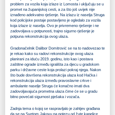
problem za vozila koja izlaze iz Lomosta i uključuju se u
promet na županijskoj cesti, a za što još uvijek nije
iznađeno adekvatno rješenje. Na izlazu iz naselja Struga
kod policijske postaje postavljeno je ogledalo za vozila
koja izlaze iz naselja. Ovo je privremeno rješenje i ne
zadovoljava u potpunosti, trajno sigurno rješenje je
potpuna rekonstrukcija ovog ulaza.
Gradonačelnik Dalibor Domitrović se na to nadovezao te
je rekao kako su radovi rekonstrukcije ovog ulaza
planirani za iduću 2019. godinu, isto kao i postava
zaštitne ograde između igrališta za djecu u gradskom
parku i državne ceste koja prolazi pokraj njega. Nakon
što bude dovršena rekonstrukcija ulaza kod Hačka i
rekonstrukcija ulaza između pravoslavne crkve i
ambulante naselje Struga će konačno imati dva
zadovoljavajuća prometna ulaza čime će se u gradu
bitno povećati sigurnost pješaka i vozača.
Zadnja tema o kojoj se raspravljalo je zahtjev građana
da se na Svetom Jakovu na potezu od žute kapelice