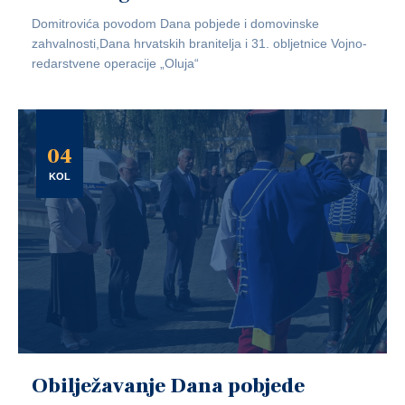
Domitrovića povodom Dana pobjede i domovinske
zahvalnosti,Dana hrvatskih branitelja i 31. obljetnice Vojno-
redarstvene operacije „Oluja“
04
KOL
Obilježavanje Dana pobjede