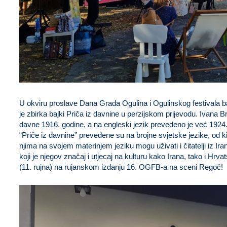
U okviru proslave Dana Grada Ogulina i Ogulinskog festivala ba
je zbirka bajki Priča iz davnine u perzijskom prijevodu. Ivana Br
davne 1916. godine, a na engleski jezik prevedeno je već 1924.
“Priče iz davnine” prevedene su na brojne svjetske jezike, od
njima na svojem materinjem jeziku mogu uživati i čitatelji iz Ir
koji je njegov značaj i utjecaj na kulturu kako Irana, tako i Hrv
(11. rujna) na rujanskom izdanju 16. OGFB-a na sceni Regoč!