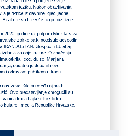
 iz Irana koje su podijelile svoje
rvatskom jeziku. Nakon objavljivanja
ila je “Priče iz davnine” djeci jedne
. Reakcije su bile više nego pozitivne.
cem 2020. godine uz potporu Ministarstva
hrvatske zbirke bajki potpisuje gospodin
štva IRANDUSTAN. Gospodin Ebtehaj
 izdanja za obje kulture. O značenju
ima otkrila i doc. dr. sc. Marijana
zdanja, dodatno je dopunila ovo
om i odraslom publikom u Iranu.
o nas veseli što su među njima bili i
žić! Ovo predstavljanje omogućili su
vanina kuća bajke i Turistička
vo kulture i medija Republike Hrvatske.