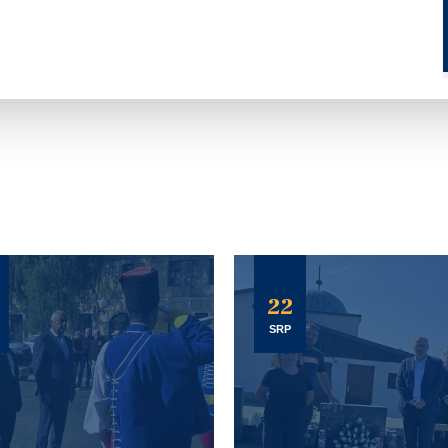
22
SRP