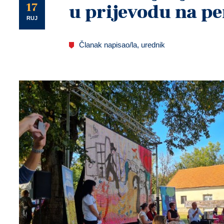
U
17
u prijevodu na pe
RUJ
Članak napisao/la, urednik