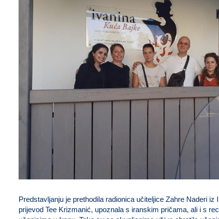
Predstavljanju je prethodila radionica učiteljice Zahre Naderi iz 
prijevod Tee Krizmanić, upoznala s iranskim pričama, ali i s r