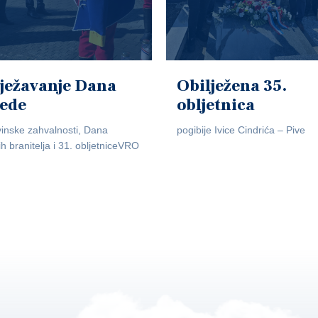
ježavanje Dana
Obilježena 35.
jede
obljetnica
inske zahvalnosti, Dana
pogibije Ivice Cindrića – Pive
ih branitelja i 31. obljetniceVRO