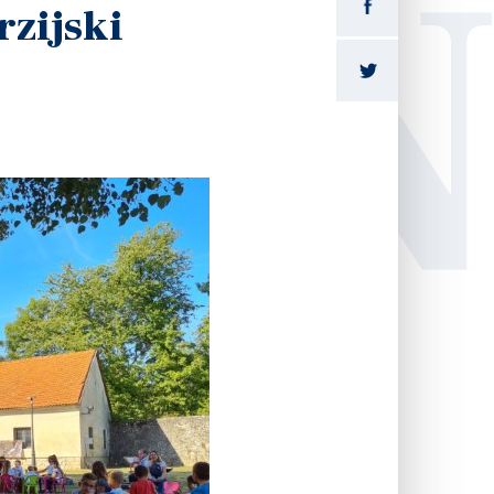
LI
rzijski