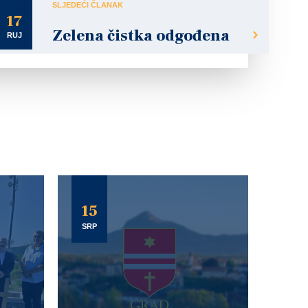
SLJEDEĆI ČLANAK
17
Zelena čistka odgođena
RUJ
15
SRP