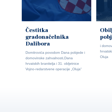
Čestitka
Obil
gradonačelnika
pob
Dalibora
i domov
hrvatsk
Domitrovića povodom Dana pobjede i
Oluja
domovinske zahvalnosti,Dana
hrvatskih branitelja i 31. obljetnice
Vojno-redarstvene operacije „Oluja“