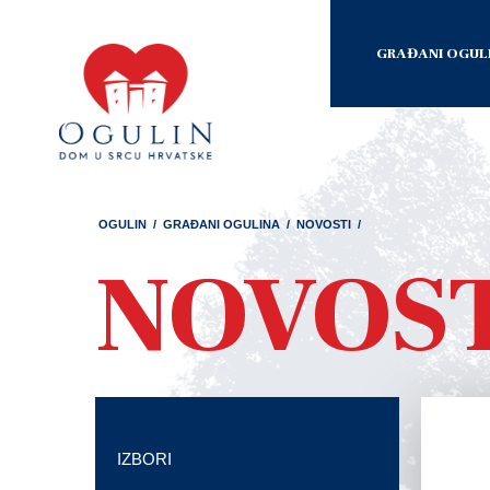
GRAĐANI OGUL
OGULIN
/
GRAĐANI OGULINA
/
NOVOSTI
/
NOVOS
IZBORI