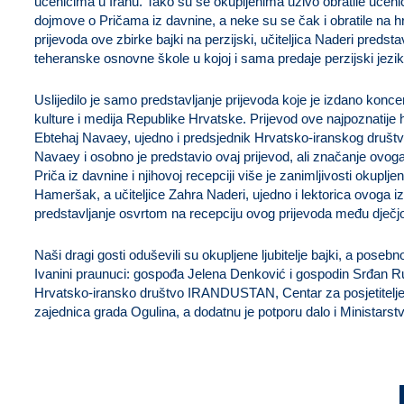
učenicima u Iranu. Tako su se okupljenima uživo obratile učenice
dojmove o Pričama iz davnine, a neke su se čak i obratile na h
prijevoda ove zbirke bajki na perzijski, učiteljica Naderi predstav
teheranske osnovne škole u kojoj i sama predaje perzijski jezik
Uslijedilo je samo predstavljanje prijevoda koje je izdano kon
kulture i medija Republike Hrvatske. Prijevod ove najpoznatije 
Ebtehaj Navaey, ujedno i predsjednik Hrvatsko-iranskog dru
Navaey i osobno je predstavio ovaj prijevod, ali značanje ovoga
Priča iz davnine i njihovoj recepciji više je zanimljivosti okupljen
Hameršak, a učiteljice Zahra Naderi, ujedno i lektorica ovoga i
predstavljanje osvrtom na recepciju ovog prijevoda među dječj
Naši dragi gosti oduševili su okupljene ljubitelje bajki, a posebn
Ivanini praunuci: gospođa Jelena Denković i gospodin Srđan Ru
Hrvatsko-iransko društvo IRANDUSTAN, Centar za posjetitelje I
zajednica grada Ogulina, a dodatnu je potporu dalo i Ministarst