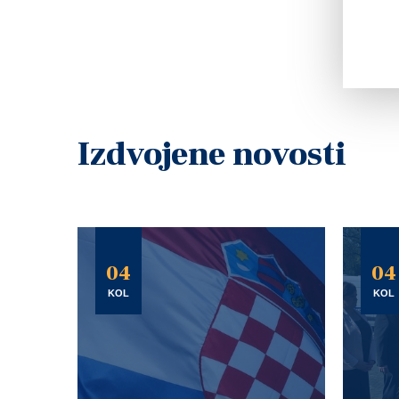
Izdvojene novosti
04
04
KOL
KOL