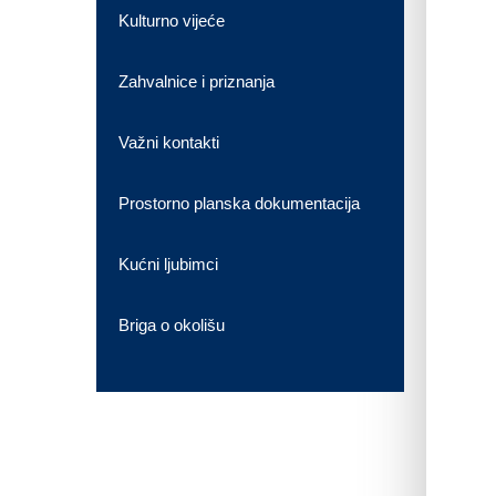
Kulturno vijeće
Zahvalnice i priznanja
Važni kontakti
Prostorno planska dokumentacija
Kućni ljubimci
Briga o okolišu