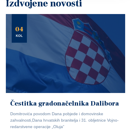
Izdvojene novosti
04
KOL
Čestitka gradonačelnika Dalibora
Domitrovića povodom Dana pobjede i domovinske
zahvalnosti,Dana hrvatskih branitelja i 31. obljetnice Vojno-
redarstvene operacije „Oluja“