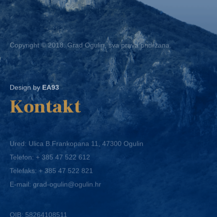
Copyright © 2018. Grad Ogulin, sva prava pridržana.
Design by
EA93
Kontakt
Ured: Ulica B.Frankopana 11, 47300 Ogulin
Telefon:
+ 385 47 522 612
Telefaks:
+ 385 47 522 821
E-mail:
grad-ogulin@ogulin.hr
OIB: 58264108511
IBAN: HR1424020061829700009