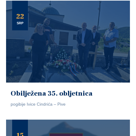
22
SRP
Obilježena 35. obljetnica
pogibije Ivice Cindrića – Pive
15