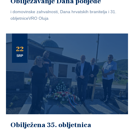
Obilježavanje Dana pobjede
i domovinske zahvalnosti, Dana hrvatskih branitelja i 31.
obljetniceVRO Oluja
22
SRP
Obilježena 35. obljetnica