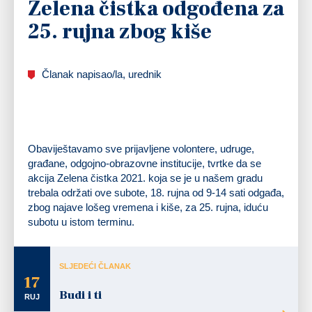
Zelena čistka odgođena za
25. rujna zbog kiše
Članak napisao/la, urednik
Obaviještavamo sve prijavljene volontere, udruge,
građane, odgojno-obrazovne institucije, tvrtke da se
akcija Zelena čistka 2021. koja se je u našem gradu
trebala održati ove subote, 18. rujna od 9-14 sati odgađa,
zbog najave lošeg vremena i kiše, za 25. rujna, iduću
subotu u istom terminu.
SLJEDEĆI ČLANAK
17
Budi i ti
RUJ