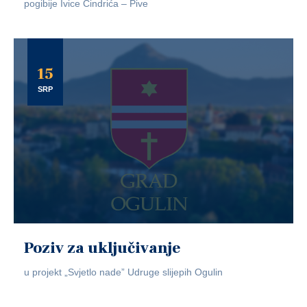
pogibije Ivice Cindrića – Pive
15
SRP
Poziv za uključivanje
u projekt „Svjetlo nade” Udruge slijepih Ogulin