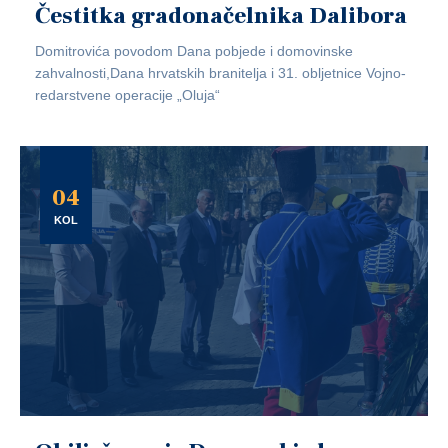
Čestitka gradonačelnika Dalibora
Domitrovića povodom Dana pobjede i domovinske
zahvalnosti,Dana hrvatskih branitelja i 31. obljetnice Vojno-
redarstvene operacije „Oluja“
04
KOL