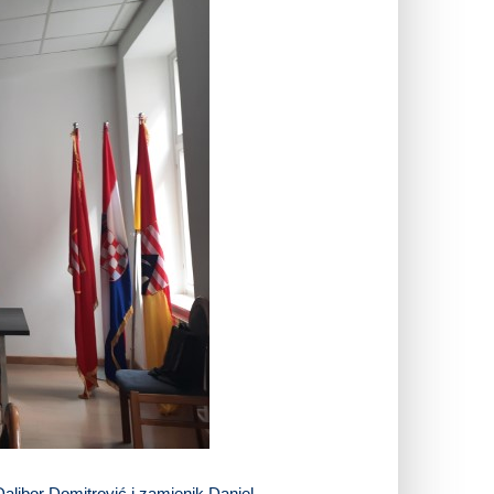
alibor Domitrović i zamjenik Daniel