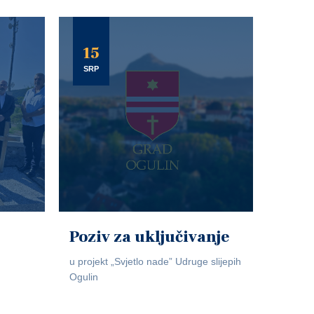
15
SRP
Poziv za uključivanje
u projekt „Svjetlo nade” Udruge slijepih
Ogulin