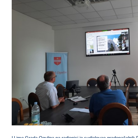
U ime Grada Ogulina na radionici je sudjelovao gradonačelnik D