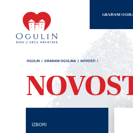
GRAĐANI OGUL
OGULIN
/
GRAĐANI OGULINA
/
NOVOSTI
/
NOVOS
IZBORI