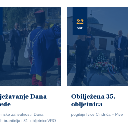
22
SRP
ježavanje Dana
Obilježena 35.
jede
obljetnica
inske zahvalnosti, Dana
pogibije Ivice Cindrića – Pive
ih branitelja i 31. obljetniceVRO