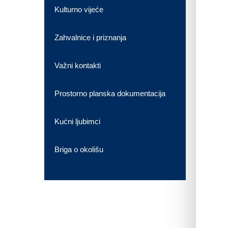
Kulturno vijeće
Zahvalnice i priznanja
Važni kontakti
Prostorno planska dokumentacija
Kućni ljubimci
Briga o okolišu