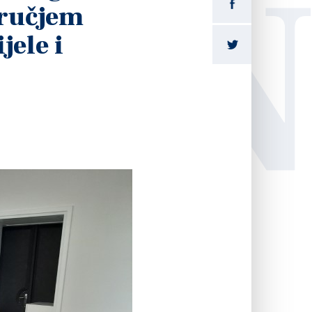
LI
dručjem
jele i