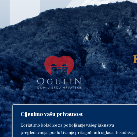
Ur
Te
Te
E-
Cijenimo vašu privatnost
O
Copyright © 2018. Grad Ogulin,
sva prava pridržana.
I
Koristimo kolačiće za poboljšanje vašeg iskustva
pregledavanja, posluživanje prilagođenih oglasa ili sadržaja 