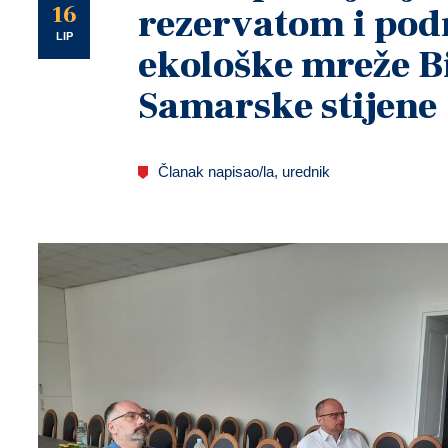
U
16
rezervatom i po
LIP
ekološke mreže Bi
Samarske stijene
Članak napisao/la, urednik