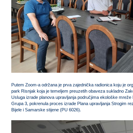
Putem Zoom-a održana je prva zajednička radionica koju je org
park Risnjak koja je temeljem preuzetih obaveza sukladno Zakon
Usluga izrade planova upravljanja područjima ekološke mreže 
Grupa 3, pokrenula proces izrade Plana upravljanja Strogim r
Bijele i Samarske stijene (PU 6026).