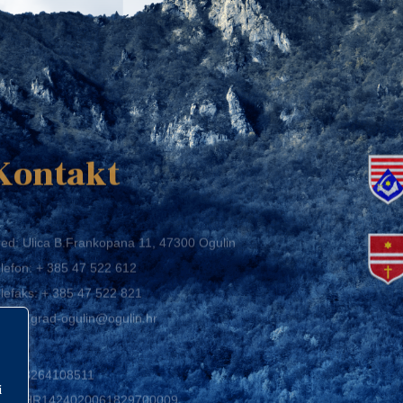
K
Kontakt
ed: Ulica B.Frankopana 11, 47300 Ogulin
lefon:
+ 385 47 522 612
lefaks:
+ 385 47 522 821
mail:
grad-ogulin@ogulin.hr
IB: 58264108511
BAN: HR1424020061829700009
i