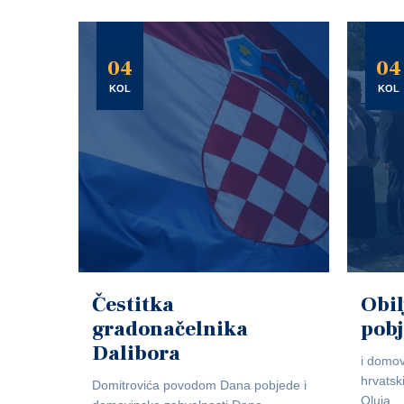
04
04
KOL
KOL
Čestitka
Obil
gradonačelnika
pob
Dalibora
i domov
hrvatsk
Domitrovića povodom Dana pobjede i
Oluja