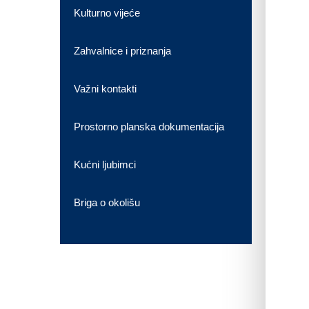
Kulturno vijeće
Zahvalnice i priznanja
Važni kontakti
Prostorno planska dokumentacija
Kućni ljubimci
Briga o okolišu