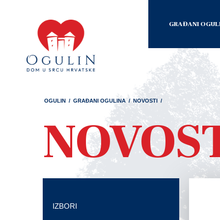
GRAĐANI OGUL
OGULIN
/
GRAĐANI OGULINA
/
NOVOSTI
/
NOVOS
IZBORI