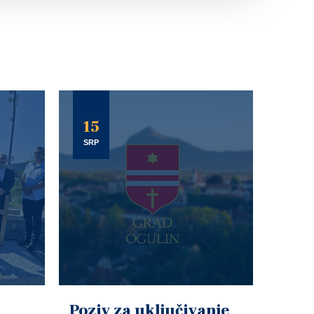
15
SRP
Poziv za uključivanje