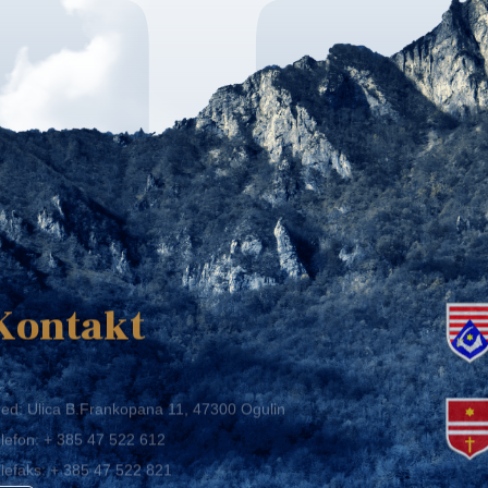
K
Kontakt
ed: Ulica B.Frankopana 11, 47300 Ogulin
lefon:
+ 385 47 522 612
lefaks:
+ 385 47 522 821
mail:
grad-ogulin@ogulin.hr