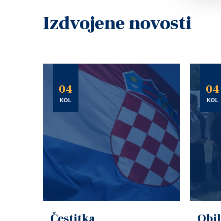
Izdvojene novosti
04
04
KOL
KOL
Čestitka
Obil