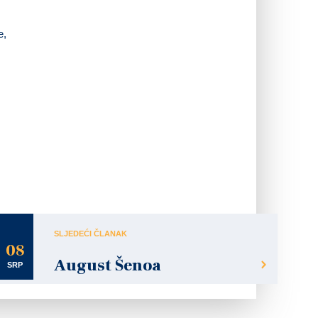
e,
SLJEDEĆI ČLANAK
08
August Šenoa
SRP