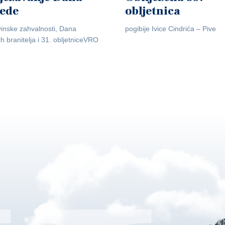
jede
obljetnica
inske zahvalnosti, Dana
pogibije Ivice Cindrića – Pive
ih branitelja i 31. obljetniceVRO