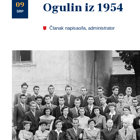
U
09
Ogulin iz 1954
SRP
Članak napisao/la, administrator