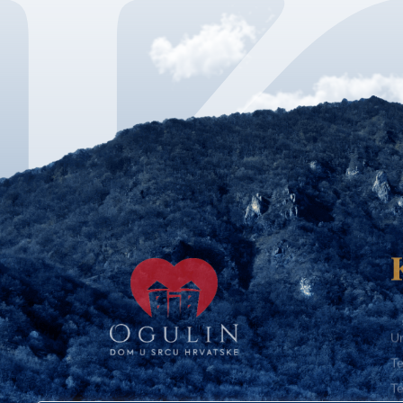
Ur
Te
Te
E-