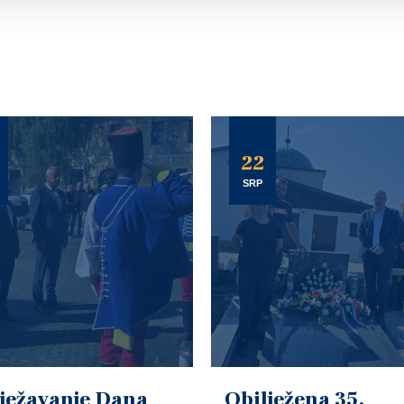
22
SRP
ježavanje Dana
Obilježena 35.