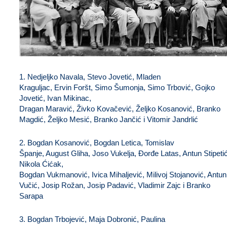
1. Nedjeljko Navala, Stevo Jovetić, Mladen
Kraguljac, Ervin Foršt, Simo Šumonja, Simo Trbović, Gojko
Jovetić, Ivan Mikinac,
Dragan Maravić, Živko Kovačević, Željko Kosanović, Branko
Magdić, Željko Mesić, Branko Jančić i Vitomir Jandrlić
2. Bogdan Kosanović, Bogdan Letica, Tomislav
Španje, August Gliha, Joso Vukelja, Đorđe Latas, Antun Stipetić
Nikola Ćićak,
Bogdan Vukmanović, Ivica Mihaljević, Milivoj Stojanović, Antun
Vučić, Josip Rožan, Josip Padavić, Vladimir Zajc i Branko
Sarapa
3. Bogdan Trbojević, Maja Dobronić, Paulina