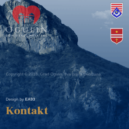
Copyright © 2018. Grad Ogulin, sva prava pridržana.
Design by
EA93
Kontakt
Ured: Ulica B.Frankopana 11, 47300 Ogulin