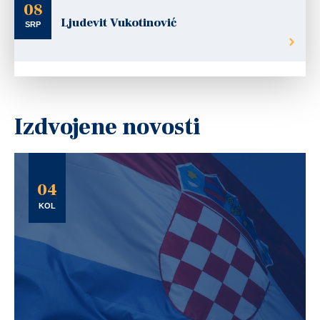
08
Ljudevit Vukotinović
SRP
Izdvojene novosti
04
KOL