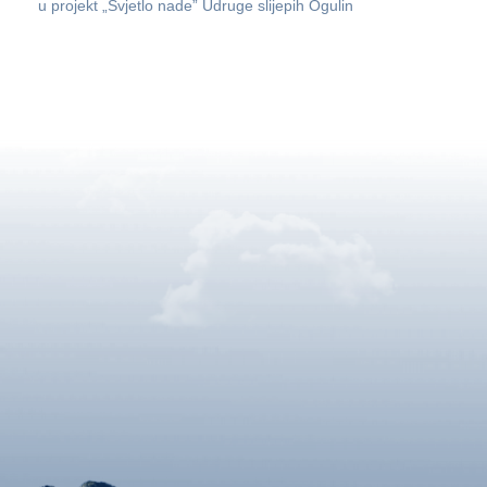
u projekt „Svjetlo nade” Udruge slijepih Ogulin