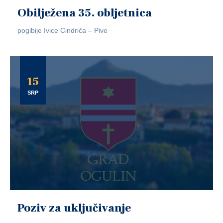
Obilježena 35. obljetnica
pogibije Ivice Cindrića – Pive
15
SRP
Poziv za uključivanje