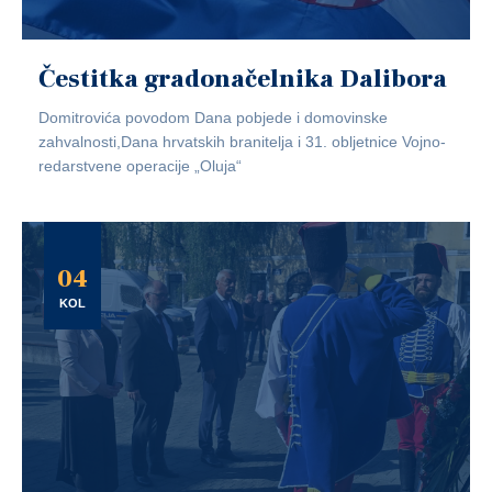
Čestitka gradonačelnika Dalibora
Domitrovića povodom Dana pobjede i domovinske
zahvalnosti,Dana hrvatskih branitelja i 31. obljetnice Vojno-
redarstvene operacije „Oluja“
04
KOL