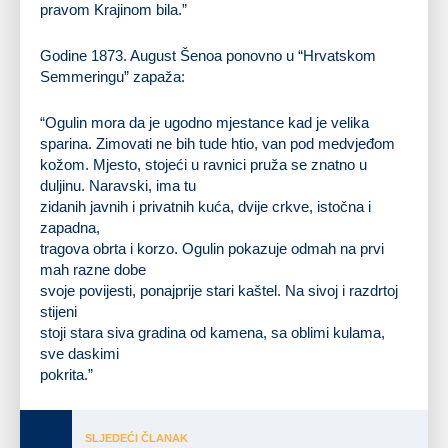
pravom Krajinom bila.”
Godine
1873
. August Šenoa ponovno u “
Hrvatskom
Semmeringu
” zapaža:
“Ogulin mora da je ugodno mjestance kad je velika
sparina. Zimovati ne bih tude htio, van pod medvjeđom
kožom. Mjesto, stojeći u ravnici pruža se znatno u
duljinu. Naravski, ima tu
zidanih javnih i privatnih kuća, dvije crkve, istočna i
zapadna,
tragova obrta i korzo. Ogulin pokazuje odmah na prvi
mah razne dobe
svoje povijesti, ponajprije stari kaštel. Na sivoj i razdrtoj
stijeni
stoji stara siva gradina od kamena, sa oblimi kulama,
sve daskimi
pokrita.”
SLJEDEĆI ČLANAK