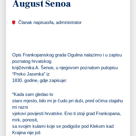
August Šenoa
Članak napisao/la, administrator
Opis Frankopanskog grada Ogulina nalazimo i u zapisu
poznatog hrvatskog
književnika A. Šenoe, u njegovom poznatom putopisu
“
Preko Jasenka
” iz
1830
. godine, gdje zapisuje:
“Kada sam gledao to
staro mjesto, bilo mi je čudo pri duši, pred očima stajahu
mi razni
vjekovi povijesti hrvatske. Eno ti stoji grad Frankopana,
mrk, ponosit,
sa svojim kulami koje se podigoše pod Klekom kad
Krajina nije još