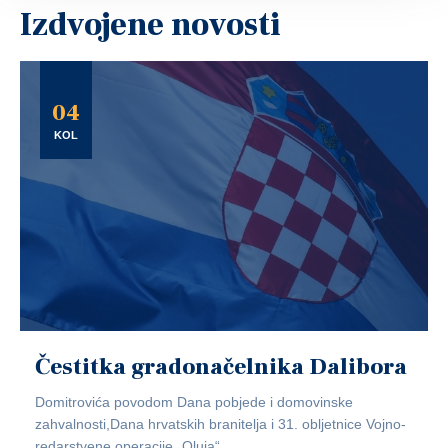
Izdvojene novosti
04
KOL
Čestitka gradonačelnika Dalibora
Domitrovića povodom Dana pobjede i domovinske
zahvalnosti,Dana hrvatskih branitelja i 31. obljetnice Vojno-
redarstvene operacije „Oluja“