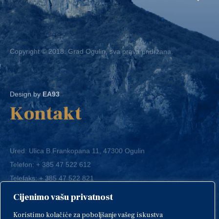
Copyright © 2018. Grad Ogulin, sva prava pridržana.
Design by
EA93
Kontakt
Ured: Ulica B.Frankopana 11, 47300 Ogulin
Telefon:
+ 385 47 522 612
Telefaks:
+ 385 47 522 821
E-mail:
grad-ogulin@ogulin.hr
Cijenimo vašu privatnost
OIB: 58264108511
Koristimo kolačiće za poboljšanje vašeg iskustva