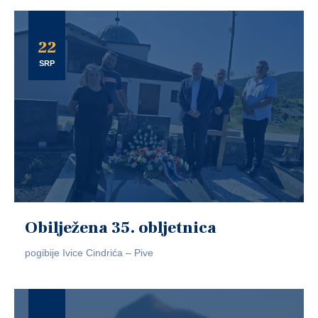
22
SRP
Obilježena 35. obljetnica
pogibije Ivice Cindrića – Pive