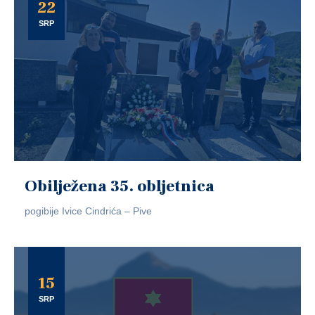
22
SRP
Obilježena 35. obljetnica
pogibije Ivice Cindrića – Pive
15
SRP