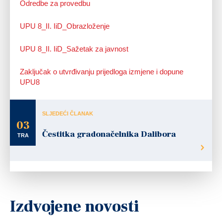
Odredbe za provedbu
UPU 8_II. IiD_Obrazloženje
UPU 8_II. IiD_Sažetak za javnost
Zaključak o utvrđivanju prijedloga izmjene i dopune
UPU8
SLJEDEĆI ČLANAK
03
Čestitka gradonačelnika Dalibora
TRA
Izdvojene novosti