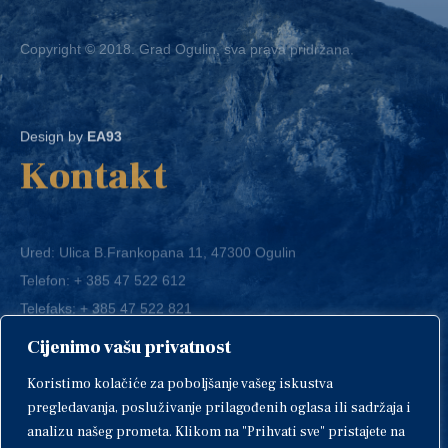
Copyright © 2018. Grad Ogulin, sva prava pridržana.
Design by
EA93
Kontakt
Ured: Ulica B.Frankopana 11, 47300 Ogulin
Telefon:
+ 385 47 522 612
Telefaks:
+ 385 47 522 821
E-mail:
grad-ogulin@ogulin.hr
Cijenimo vašu privatnost
OIB: 58264108511
Koristimo kolačiće za poboljšanje vašeg iskustva
IBAN: HR1424020061829700009
pregledavanja, posluživanje prilagođenih oglasa ili sadržaja i
analizu našeg prometa. Klikom na "Prihvati sve" pristajete na