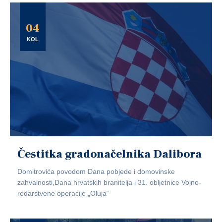
04
KOL
Čestitka gradonačelnika Dalibora
Domitrovića povodom Dana pobjede i domovinske
zahvalnosti,Dana hrvatskih branitelja i 31. obljetnice Vojno-
redarstvene operacije „Oluja“