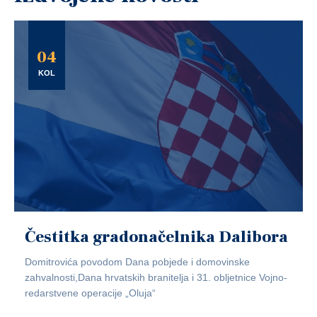
04
KOL
Čestitka gradonačelnika Dalibora
Domitrovića povodom Dana pobjede i domovinske
zahvalnosti,Dana hrvatskih branitelja i 31. obljetnice Vojno-
redarstvene operacije „Oluja“