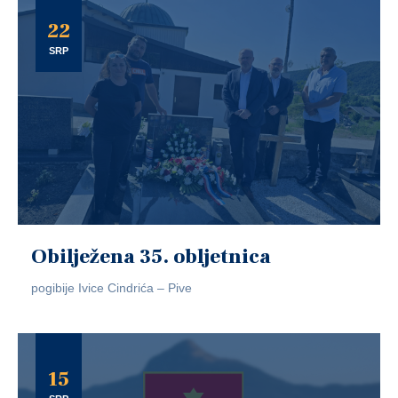
22
SRP
Obilježena 35. obljetnica
pogibije Ivice Cindrića – Pive
15