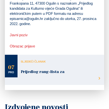
Frankopana 11, 47300 Ogulin s naznakom „Prijedlog
kandidata za Kulturno vijeće Grada Ogulina“ ili
elektroničkim putem u PDF formatu na adresu
episarnica@ogulin.hr
zaključno do utorka, 27. prosinca
2022. godine.
Javni poziv
Obrazac prijave
SLJEDEĆI ČLANAK
07
Prijedlog rang-lista za
PRO
Izdvojene novosti