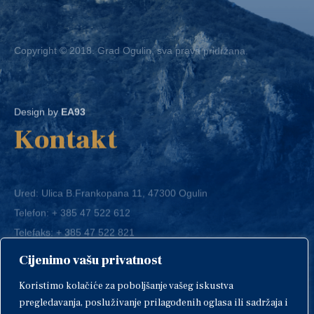
Copyright © 2018. Grad Ogulin, sva prava pridržana.
Design by
EA93
Kontakt
Ured: Ulica B.Frankopana 11, 47300 Ogulin
Telefon:
+ 385 47 522 612
Telefaks:
+ 385 47 522 821
E-mail:
grad-ogulin@ogulin.hr
Cijenimo vašu privatnost
OIB: 58264108511
Koristimo kolačiće za poboljšanje vašeg iskustva
IBAN: HR1424020061829700009
pregledavanja, posluživanje prilagođenih oglasa ili sadržaja i