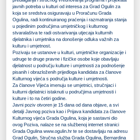
javnih potreba u kulturi od interesa za Grad Ogulin za
koja se sredstva osiguravaju u Proračunu Grada
Ogulina, radi kontinuiranog praćenja i razmatranja stanja
u pojedinim područjima umjetničkog i kulturnog
stvaralaštva te radi ostvarivanja utjecaja kulturnih
djelatnika i umjetnika na donošenje odluka važnih za
kulturu i umjetnost.
Pozivaju se ustanove u kulturi, umjetničke organizacije i
udruge te druge pravne i fizičke osobe koje obavljaju
djelatnost u području kulture i umjetnosti za podnošenje
pisanih i obrazloženih prijedloga kandidata za članove
Kulturnog vijeća s područja kulture i umjetnosti.
Za članove Vijeća imenuju se umjetnici, stručnjaci i
kulturni djelatnici istaknuti u područjima umjetnosti i
kulture i to na četiri godine.
Javni poziv otvoren je 15 dana od dana objave, a svi
detalji Javnog poziva kao i Prijava kandidata za članove
Kulturnog vijeća Grada Ogulina, koja je sastavni dio
ovog Poziva, nalaze se na službenoj internet stranici
Grada Ogulina www.ogulin.hr te se dostavljaju na adresu
Grad Ogulin, Stručna služba Grada Ogulina, Bernardina