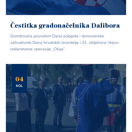
Čestitka gradonačelnika Dalibora
Domitrovića povodom Dana pobjede i domovinske
zahvalnosti,Dana hrvatskih branitelja i 31. obljetnice Vojno-
redarstvene operacije „Oluja“
04
KOL