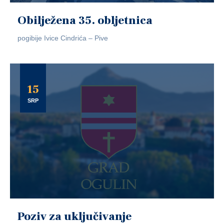
Obilježena 35. obljetnica
pogibije Ivice Cindrića – Pive
15
SRP
Poziv za uključivanje