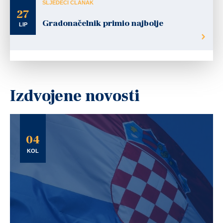
SLJEDEĆI ČLANAK
27
Gradonačelnik primio najbolje
LIP
Izdvojene novosti
04
KOL