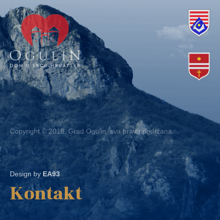
Copyright © 2018. Grad Ogulin, sva prava pridržana.
Design by
EA93
Kontakt
Ured: Ulica B.Frankopana 11, 47300 Ogulin