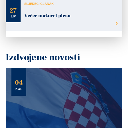
SLJEDEĆI ČLANAK
27
Večer mažoret plesa
LIP
Izdvojene novosti
04
KOL