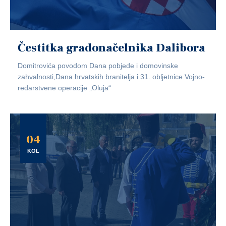
Čestitka gradonačelnika Dalibora
Domitrovića povodom Dana pobjede i domovinske
zahvalnosti,Dana hrvatskih branitelja i 31. obljetnice Vojno-
redarstvene operacije „Oluja“
04
KOL