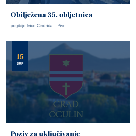
Obilježena 35. obljetnica
pogibije Ivice Cindrića – Pive
15
SRP
Poziv za uključivanje