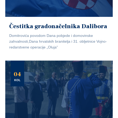
Čestitka gradonačelnika Dalibora
Domitrovića povodom Dana pobjede i domovinske
zahvalnosti,Dana hrvatskih branitelja i 31. obljetnice Vojno-
redarstvene operacije „Oluja“
04
KOL