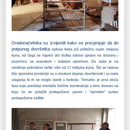
Gradonačelnika su izvijestili kako se procjenjuje da do
potpunog dovršetka
radova treba još približno osam milijuna
kuna, od čega se najveći dio troška
odnosi upravo na dvoranu i
pozornicu sa scenskom i ostalom opremom. Do sada
je na
uređenje potrošeno nešto više od 17 milijuna kuna. Što se radova
tiče
sporedne prostorije su u visokom stupnju dovršenosti i uz mala
ulaganja bi
ih se moglo staviti u funkciju. Trenutno je prva iduća
faza koja predstoji
montaža čelične konstrukcije u kino dvorani na
koju će se polažiti
protupožarni paneli i “sprinkler” sustav
protupožarne zaštite.