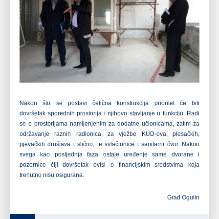
Nakon što se postavi čelična konstrukcija prioritet će biti
dovršetak
sporednih prostorija i njihovo stavljanje u funkciju. Radi
se o prostorijama
namijenjenim za dodatne učionicama, zatim za
održavanje raznih radionica, za
vježbe KUD-ova, plesačkih,
pjevačkih društava i slično, te svlačionice i
sanitarni čvor. Nakon
svega kao posljednja faza ostaje uređenje same dvorane
i
pozornice čiji dovršetak ovisi o financijskim sredstvima koja
trenutno
nisu osigurana.
Grad Ogulin