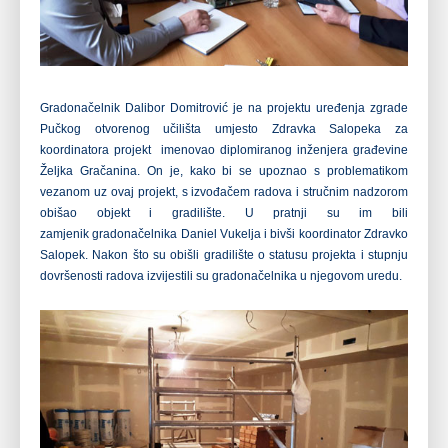
Gradonačelnik Dalibor Domitrović je na projektu uređenja zgrade
Pučkog
otvorenog učilišta umjesto Zdravka Salopeka za
koordinatora projekt
imenovao diplomiranog inženjera građevine
Željka Gračanina. On je, kako bi
se upoznao s problematikom
vezanom uz ovaj projekt, s izvođačem radova i
stručnim nadzorom
obišao objekt i gradilište. U pratnji su im bili
zamjenik
gradonačelnika Daniel Vukelja i bivši koordinator Zdravko
Salopek. Nakon što
su obišli gradilište o statusu projekta i stupnju
dovršenosti radova
izvijestili su gradonačelnika u njegovom uredu.