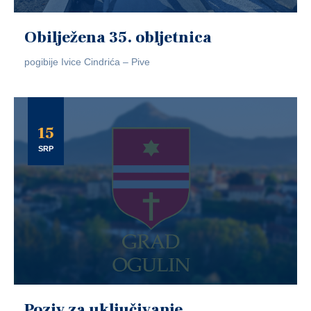
Obilježena 35. obljetnica
pogibije Ivice Cindrića – Pive
15
SRP
Poziv za uključivanje