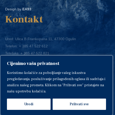
Design by
EA93
Kontakt
Ured: Ulica B.Frankopana 11, 47300 Ogulin
Telefon:
+ 385 47 522 612
Telefaks:
+ 385 47 522 821
E-mail:
grad-ogulin@ogulin.hr
Cijenimo vašu privatnost
OIB: 58264108511
Koristimo kolačiće za poboljšanje vašeg iskustva
IBAN: HR1424020061829700009
pregledavanja, posluživanje prilagođenih oglasa ili sadržaja i
analizu našeg prometa. Klikom na "Prihvati sve" pristajete na
našu upotrebu kolačića.
Uredi
Prihvati sve