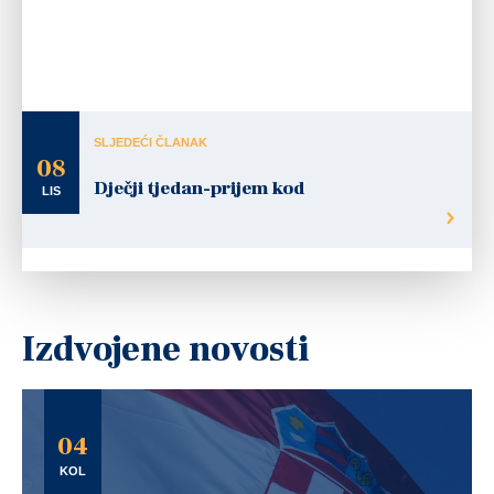
SLJEDEĆI ČLANAK
08
Dječji tjedan-prijem kod
LIS
Izdvojene novosti
04
KOL