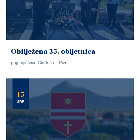
Obilježena 35. obljetnica
pogibije Ivice Cindrića – Pive
15
SRP