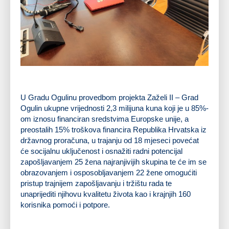
U Gradu Ogulinu provedbom projekta Zaželi II – Grad
Ogulin ukupne vrijednosti 2,3 milijuna kuna koji je u 85%-
om iznosu financiran sredstvima Europske unije, a
preostalih 15% troškova financira Republika Hrvatska iz
državnog proračuna, u trajanju od 18 mjeseci povećat
će socijalnu uključenost i osnažiti radni potencijal
zapošljavanjem 25 žena najranjivijih skupina te će im se
obrazovanjem i osposobljavanjem 22 žene omogućiti
pristup trajnijem zapošljavanju i tržištu rada te
unaprijediti njihovu kvalitetu života kao i krajnjih 160
korisnika pomoći i potpore.