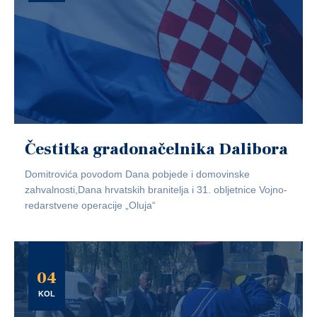
Čestitka gradonačelnika Dalibora
Domitrovića povodom Dana pobjede i domovinske
zahvalnosti,Dana hrvatskih branitelja i 31. obljetnice Vojno-
redarstvene operacije „Oluja“
04
KOL