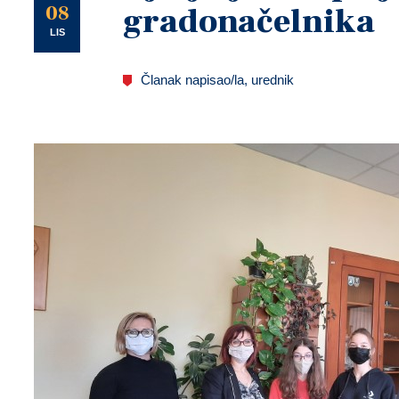
U
08
gradonačelnika
LIS
Članak napisao/la, urednik