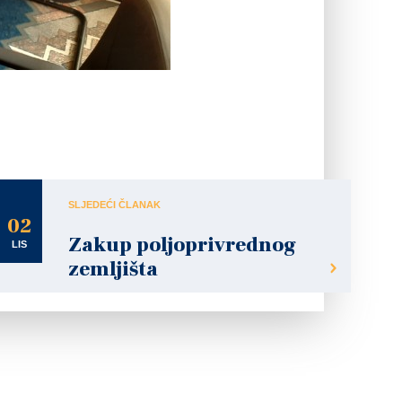
SLJEDEĆI ČLANAK
02
Zakup poljoprivrednog
LIS
zemljišta