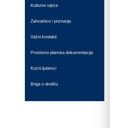
Kulturno vijeće
Zahvalnice i priznanja
Važni kontakti
Prostorno planska dokumentacija
Kućni ljubimci
Briga o okolišu