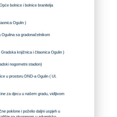
 Opće bolnice i bolnice branitelja
taonica Ogulin )
da Ogulina sa gradonačelnikom
Gradska knjižnica i čitaonica Ogulin )
radski nogometni stadion)
nice u prostoru DND-a Ogulin ( Ul.
čine za djecu u našem gradu, vidljivom
ne poklone i poželio daljni uspjeh u
lizalište na otvorenom u adventsko