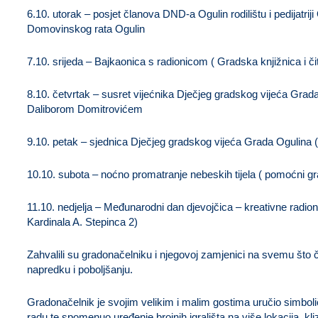
6.10. utorak – posjet članova DND-a Ogulin rodilištu i pedijatriji
Domovinskog rata Ogulin
7.10. srijeda – Bajkaonica s radionicom ( Gradska knjižnica i či
8.10. četvrtak – susret vijećnika Dječjeg gradskog vijeća Gra
Daliborom Domitrovićem
9.10. petak – sjednica Dječjeg gradskog vijeća Grada Ogulina ( 
10.10. subota – noćno promatranje nebeskih tijela ( pomoćni g
11.10. nedjelja – Međunarodni dan djevojčica – kreativne radio
Kardinala A. Stepinca 2)
Zahvalili su gradonačelniku i njegovoj zamjenici na svemu što 
napredku i poboljšanju.
Gradonačelnik je svojim velikim i malim gostima uručio simbolič
radu te spomenuo uređenje brojnih igrališta na više lokacija, k