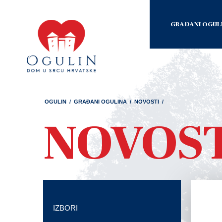
GRAĐANI OGUL
OGULIN
/
GRAĐANI OGULINA
/
NOVOSTI
/
NOVOS
IZBORI