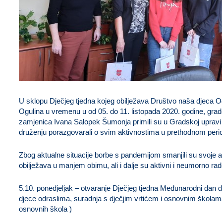
U sklopu Dječjeg tjedna kojeg obilježava Društvo naša djeca O
Ogulina u vremenu u od 05. do 11. listopada 2020. godine, grad
zamjenica Ivana Salopek Šumonja primili su u Gradskoj upravi
druženju porazgovarali o svim aktivnostima u prethodnom period
Zbog aktualne situacije borbe s pandemijom smanjili su svoje ak
obilježava u manjem obimu, ali i dalje su aktivni i neumorno rad
5.10. ponedjeljak – otvaranje Dječjeg tjedna Međunarodni dan dj
djece odraslima, suradnja s dječjim vrtićem i osnovnim školama,
osnovnih škola )