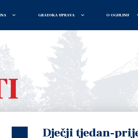
INA
GRADSKA UPRAVA
O OGULINU
TI
Dječji tjedan-pri