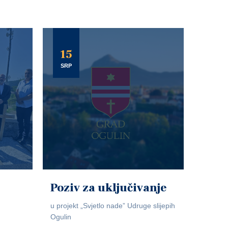
15
SRP
Poziv za uključivanje
u projekt „Svjetlo nade” Udruge slijepih
Ogulin