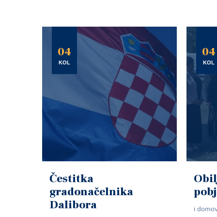
04
04
KOL
KOL
Čestitka
Obil
gradonačelnika
pob
Dalibora
i domov