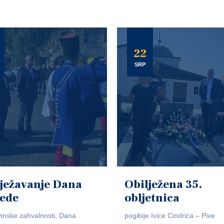
22
SRP
ježavanje Dana
Obilježena 35.
jede
obljetnica
inske zahvalnosti, Dana
pogibije Ivice Cindrića – Pive