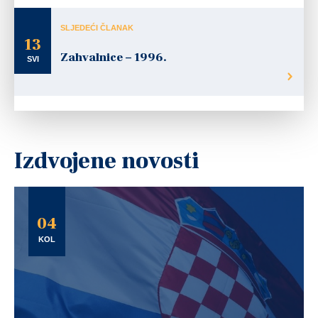
SLJEDEĆI ČLANAK
13
Zahvalnice – 1996.
SVI
Izdvojene novosti
04
KOL