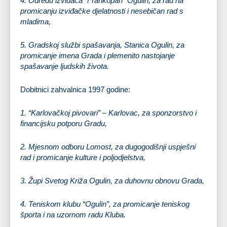
4.
Odredu izviđača “Frankopan” Ogulin
, za rad na
promicanju izviđačke djelatnosti i nesebičan rad s
mladima,
5.
Gradskoj službi spašavanja, Stanica Ogulin
, za
promicanje imena Grada i plemenito nastojanje
spašavanje ljudskih života.
Dobitnici zahvalnica 1997 godine:
1. “
Karlovačkoj pivovari
” – Karlovac, za sponzorstvo i
financijsku potporu Gradu,
2.
Mjesnom odboru Lomost
, za dugogodišnji uspješni
rad i promicanje kulture i poljodjelstva,
3.
Župi Svetog Križa Ogulin
, za duhovnu obnovu Grada,
4.
Teniskom klubu “Ogulin”
, za promicanje teniskog
športa i na uzornom radu Kluba.