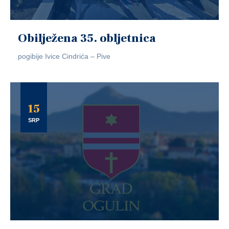
Obilježena 35. obljetnica
pogibije Ivice Cindrića – Pive
15
SRP