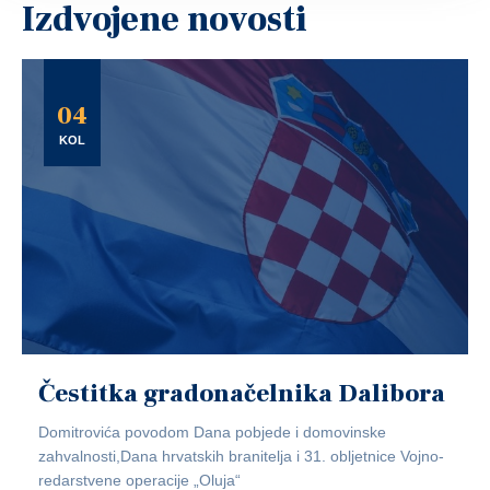
Izdvojene novosti
04
KOL
Čestitka gradonačelnika Dalibora
Domitrovića povodom Dana pobjede i domovinske
zahvalnosti,Dana hrvatskih branitelja i 31. obljetnice Vojno-
redarstvene operacije „Oluja“