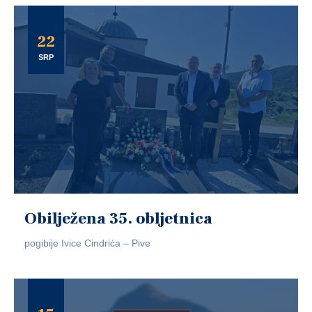
22
SRP
Obilježena 35. obljetnica
pogibije Ivice Cindrića – Pive