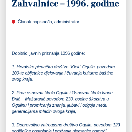
Zahvalnice – 1996. godine
Članak napisao/la, administrator
Dobitnici javnih priznanja 1996 godine:
1.
Hrvatsko pjevačko društvo “Klek”
Ogulin, povodom
100-te obljetnice djelovanja i čuvanja kulturne baštine
ovog kraja,
2.
Prva osnovna škola Ogulin
i
Osnovna škola Ivane
Brlić – Mažuranić
povodom 230. godine školstva u
Ogulinu i promicanju znanja, ljubavi i odgoja među
generacijama mladih ovoga kraja,
3.
Dobrovoljno vatrogasno društvo Ogulin
, povodom 123
godišnjice postojanja i pružanja plemenite pomoći