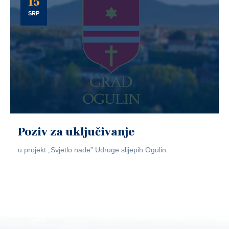
15
SRP
Poziv za uključivanje
u projekt „Svjetlo nade” Udruge slijepih Ogulin