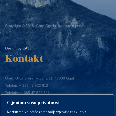
Copyright © 2018. Grad Ogulin, sva prava pridržana.
Design by
EA93
Kontakt
Ured: Ulica B.Frankopana 11, 47300 Ogulin
Telefon:
+ 385 47 522 612
Telefaks:
+ 385 47 522 821
E-mail:
grad-ogulin@ogulin.hr
Cijenimo vašu privatnost
OIB: 58264108511
Koristimo kolačiće za poboljšanje vašeg iskustva
IBAN: HR1424020061829700009