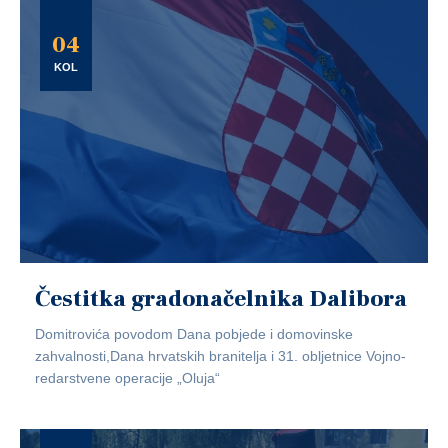
04
KOL
Čestitka gradonačelnika Dalibora
Domitrovića povodom Dana pobjede i domovinske
zahvalnosti,Dana hrvatskih branitelja i 31. obljetnice Vojno-
redarstvene operacije „Oluja“