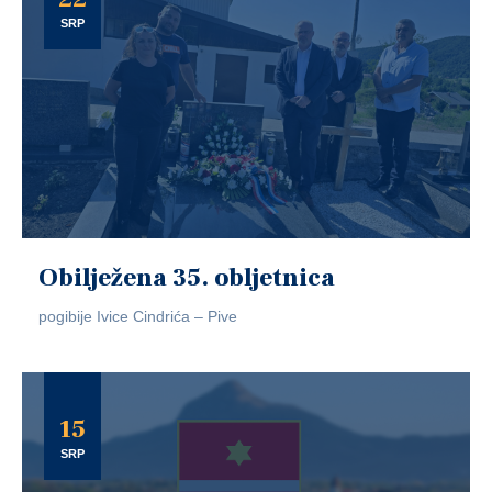
SRP
Obilježena 35. obljetnica
pogibije Ivice Cindrića – Pive
15
SRP