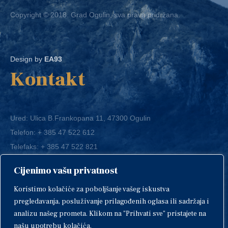
Copyright © 2018. Grad Ogulin, sva prava pridržana.
Design by
EA93
Kontakt
Ured: Ulica B.Frankopana 11, 47300 Ogulin
Telefon:
+ 385 47 522 612
Telefaks:
+ 385 47 522 821
E-mail:
grad-ogulin@ogulin.hr
Cijenimo vašu privatnost
OIB: 58264108511
Koristimo kolačiće za poboljšanje vašeg iskustva
IBAN: HR1424020061829700009
pregledavanja, posluživanje prilagođenih oglasa ili sadržaja i
analizu našeg prometa. Klikom na "Prihvati sve" pristajete na
našu upotrebu kolačića.