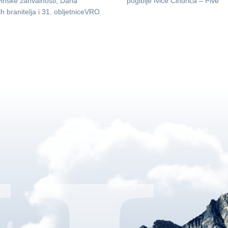
inske zahvalnosti, Dana
pogibije Ivice Cindrića – Pive
ih branitelja i 31. obljetniceVRO