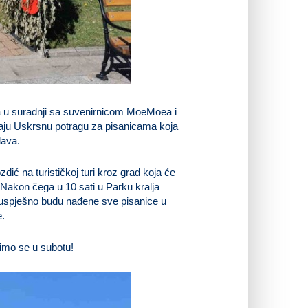
na u suradnji sa suvenirnicom MoeMoea i
ziraju Uskrsnu potragu za pisanicama koja
lava.
zdić na turističkoj turi kroz grad koja će
a. Nakon čega u 10 sati u Parku kralja
uspješno budu nađene sve pisanice u
e.
imo se u subotu!