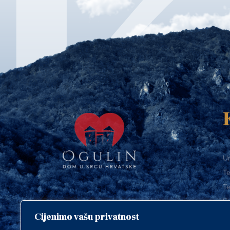
Ur
Te
Te
E-
Cijenimo vašu privatnost
O
Copyright © 2018. Grad Ogulin,