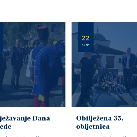
22
SRP
ježavanje Dana
Obilježena 35.
jede
obljetnica