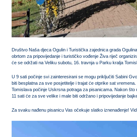
Društvo Naša djeca Ogulin i Turistička zajednica grada Oguli
obrtom za pripovijedanje i turističko vođenje Živa riječ organi
će se održati na Veliku subotu, 16. travnja u Parku kralja Tomis
U 9 sati počinje svi zainteresirani se mogu priključiti Sabini Gvo
biti besplatna za sve posjetitelje i trajat će otprike sat vremen
Tomislava počinje Uskrsna potraga za pisanicama. Nakon što 
11 sati će za sve velike i male biti održano i pripovijedanje bajk
Za svaku nađenu pisanicu Vas očekuje slatko iznenađenje! Vid