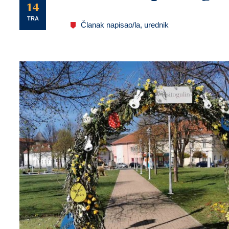
U
14
TRA
Članak napisao/la, urednik