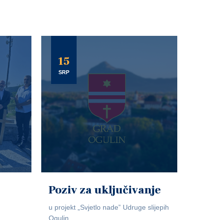
15
SRP
Poziv za uključivanje
u projekt „Svjetlo nade” Udruge slijepih
Ogulin