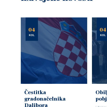
04
04
KOL
KOL
Čestitka
Obil
gradonačelnika
pob
Dalibora