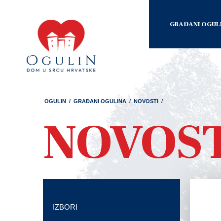
GRAĐANI OGUL
OGULIN
/
GRAĐANI OGULINA
/
NOVOSTI
/
NOVOS
IZBORI