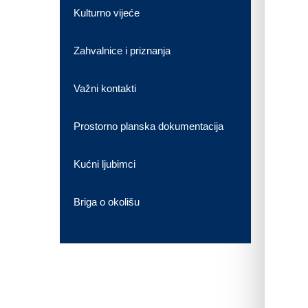
Kulturno vijeće
Zahvalnice i priznanja
Važni kontakti
Prostorno planska dokumentacija
Kućni ljubimci
Briga o okolišu