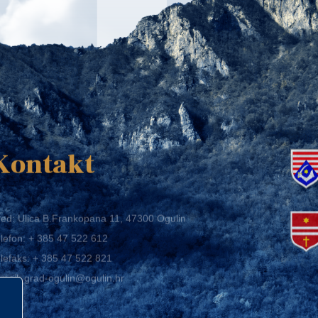
K
Kontakt
ed: Ulica B.Frankopana 11, 47300 Ogulin
lefon:
+ 385 47 522 612
lefaks:
+ 385 47 522 821
mail:
grad-ogulin@ogulin.hr
IB: 58264108511