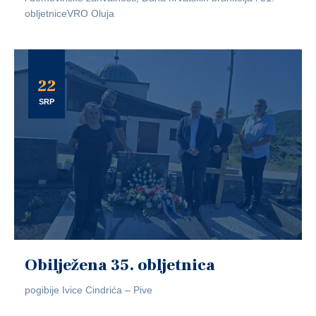
obljetniceVRO Oluja
22
SRP
Obilježena 35. obljetnica
pogibije Ivice Cindrića – Pive