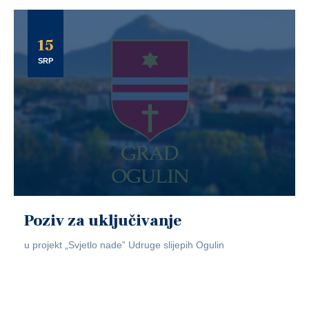
15
SRP
Poziv za uključivanje
u projekt „Svjetlo nade” Udruge slijepih Ogulin