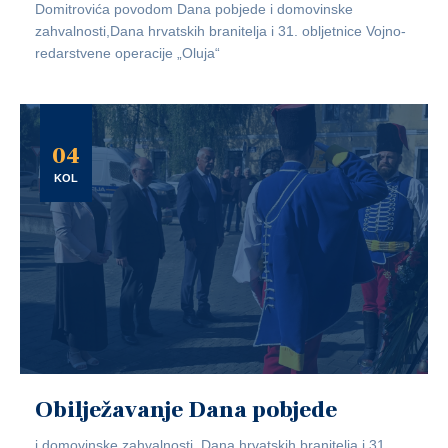
Domitrovića povodom Dana pobjede i domovinske
zahvalnosti,Dana hrvatskih branitelja i 31. obljetnice Vojno-
redarstvene operacije „Oluja“
04
KOL
Obilježavanje Dana pobjede
i domovinske zahvalnosti, Dana hrvatskih branitelja i 31.