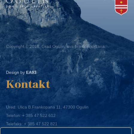
Copyright © 2018. Grad Ogulin, sva prava pridržana.
Design by
EA93
Kontakt
Ured: Ulica B.Frankopana 11, 47300 Ogulin
Telefon:
+ 385 47 522 612
Telefaks:
+ 385 47 522 821
E-mail:
grad-ogulin@ogulin.hr