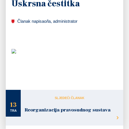
Uskrsna čestitka
Članak napisao/la, administrator
Vjera u uskrslog Krista pomaže nam da prihvatimo
svoj križ i stvarnost u kojoj danas živimo, da nosimo
tuđi križ i prepoznajemo u tome Božju volju.
Daje
nam nadu da ćemo se uvijek iznova podići,
sačuvati dostojanstvo i vjeru da ćemo kroz život
uvijek kročiti obasjani svjetlom Kristova uskrsnuća.
U tom duhu svim vjernicima Grada Ogulina,
upućujem iskrene čestitke povodom Uskrsa.
Gradonačelnik Jure Turković
SLJEDEĆI ČLANAK
13
Reorganizacija pravosudnog sustava
TRA