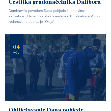
Čestitka gradonačelnika Dalibora
Domitrovića povodom Dana pobjede i domovinske
zahvalnosti,Dana hrvatskih branitelja i 31. obljetnice Vojno-
redarstvene operacije „Oluja“
04
KOL
Obilježavanje Dana pobjede