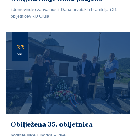
i domovinske zahvalnosti, Dana hrvatskih branitelja i 31.
obljetniceVRO Oluja
22
SRP
Obilježena 35. obljetnica
pogibije Ivice Cindrića – Pive