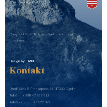
Copyright © 2018. Grad Ogulin, sva prava
pridržana.
Design by
EA93
Kontakt
Ured: Ulica B.Frankopana 11, 47300 Ogulin
Telefon:
+ 385 47 522 612
Telefaks:
+ 385 47 522 821
E-mail:
grad-ogulin@ogulin.hr