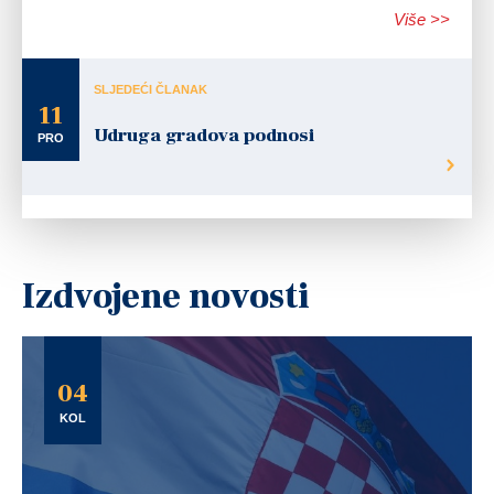
Više >>
SLJEDEĆI ČLANAK
11
Udruga gradova podnosi
PRO
Izdvojene novosti
04
KOL