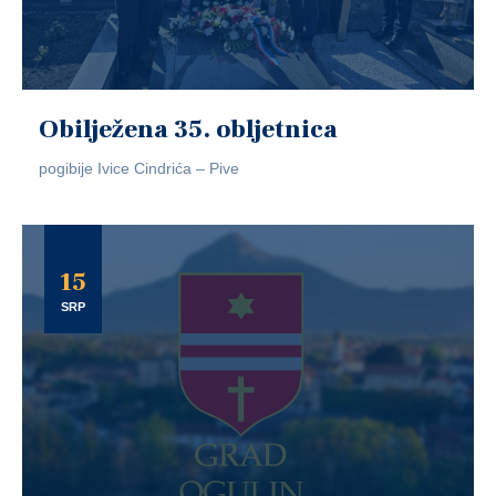
Obilježena 35. obljetnica
pogibije Ivice Cindrića – Pive
15
SRP