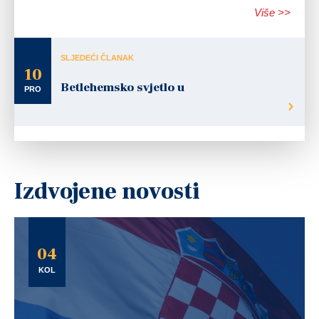
Više >>
SLJEDEĆI ČLANAK
10
Betlehemsko svjetlo u
PRO
Izdvojene novosti
04
KOL