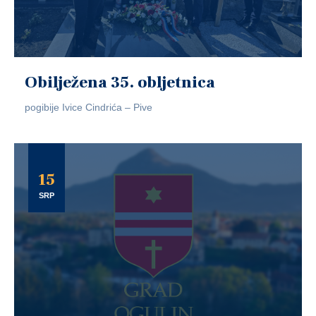
Obilježena 35. obljetnica
pogibije Ivice Cindrića – Pive
15
SRP